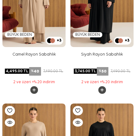
BÜYÜK BEDEN
BÜYÜK BEDEN
+3
+3
Camel Rayon Sabahlık
Siyah Rayon Sabahlık
40
50
4,495.00
TL
7,490.00
TL
3,745.00
TL
7,490.00
TL
%
%
2 ve üzeri +% 20 indirim
2 ve üzeri +% 20 indirim