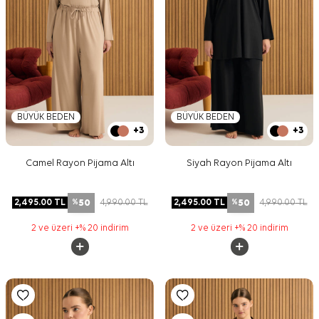
BÜYÜK BEDEN
BÜYÜK BEDEN
+3
+3
Camel Rayon Pijama Altı
Siyah Rayon Pijama Altı
50
50
2,495.00
TL
4,990.00
TL
2,495.00
TL
4,990.00
TL
%
%
2 ve üzeri +% 20 indirim
2 ve üzeri +% 20 indirim