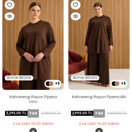
BÜYÜK BEDEN
BÜYÜK BEDEN
+3
+3
Kahverengi Rayon Pijama
Kahverengi Rayon Pijama Altı
Üstü
40
40
3,295.00
TL
5,490.00
TL
2,995.00
TL
4,990.00
TL
%
%
2 ve üzeri +% 20 indirim
2 ve üzeri +% 20 indirim