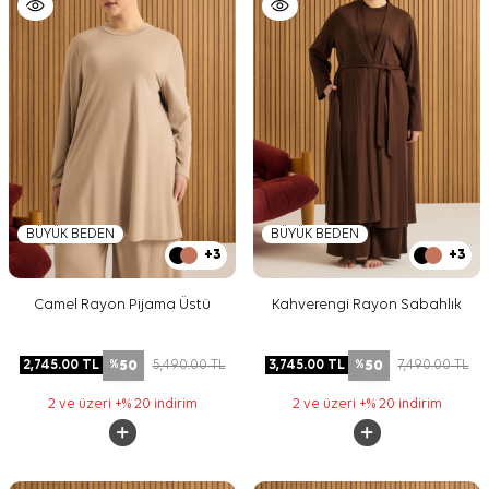
BÜYÜK BEDEN
BÜYÜK BEDEN
+3
+3
Camel Rayon Pijama Üstü
Kahverengi Rayon Sabahlık
50
50
2,745.00
TL
5,490.00
TL
3,745.00
TL
7,490.00
TL
%
%
2 ve üzeri +% 20 indirim
2 ve üzeri +% 20 indirim