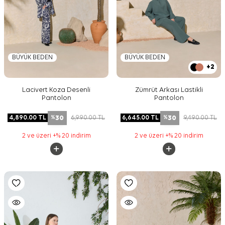
BÜYÜK BEDEN
BÜYÜK BEDEN
+2
Lacivert Koza Desenli
Zümrüt Arkası Lastikli
Pantolon
Pantolon
30
30
4,890.00
TL
6,990.00
TL
6,645.00
TL
9,490.00
TL
%
%
2 ve üzeri +% 20 indirim
2 ve üzeri +% 20 indirim