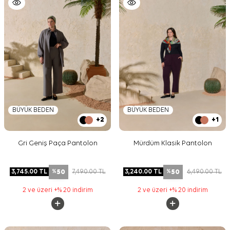
BÜYÜK BEDEN
BÜYÜK BEDEN
+2
+1
Gri Geniş Paça Pantolon
Mürdüm Klasik Pantolon
50
50
3,745.00
TL
7,490.00
TL
3,240.00
TL
6,490.00
TL
%
%
2 ve üzeri +% 20 indirim
2 ve üzeri +% 20 indirim