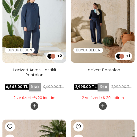
BÜYÜK BEDEN
BÜYÜK BEDEN
+2
+1
Lacivert Arkası Lastikli
Lacivert Pantolon
Pantolon
30
50
6,645.00
TL
9,490.00
TL
3,995.00
TL
7,990.00
TL
%
%
2 ve üzeri +% 20 indirim
2 ve üzeri +% 20 indirim