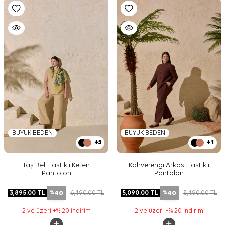
BÜYÜK BEDEN
BÜYÜK BEDEN
+5
+1
Taş Beli Lastikli Keten
Kahverengi Arkası Lastikli
Pantolon
Pantolon
40
40
3,895.00
TL
6,490.00
TL
5,090.00
TL
8,490.00
TL
%
%
2 ve üzeri +% 20 indirim
2 ve üzeri +% 20 indirim