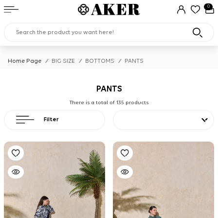
0
Home Page
/
BIG SIZE
/
BOTTOMS
/
PANTS
PANTS
There is a total of
135
products
Filter