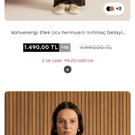
+2
Kahverengi Etek Ucu Fermuarlı Yırtmaç Detaylı
Sweatshirt
1.490,00
TL
4.990,00
TL
70
%
2 ve üzeri +% 20 indirim