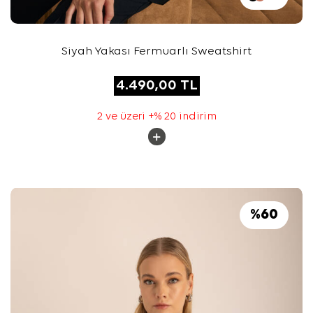
Siyah Yakası Fermuarlı Sweatshirt
4.490,00
TL
2 ve üzeri +% 20 indirim
%
60