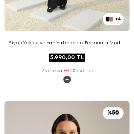
+4
Siyah Yakası ve Yan Yırtmaçları Fermuarlı Modal
Sweatshirt
5.990,00
TL
2 ve üzeri +% 20 indirim
%
50