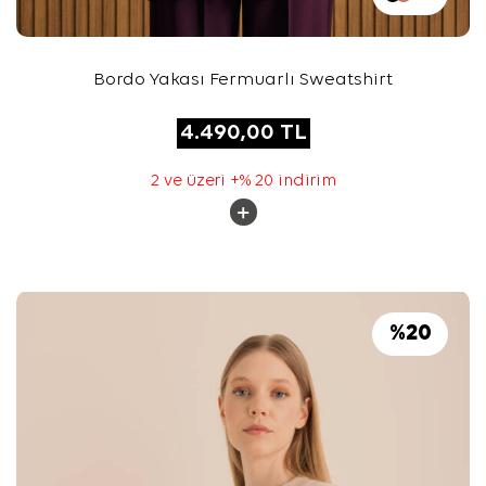
Bordo Yakası Fermuarlı Sweatshirt
4.490,00
TL
2 ve üzeri +% 20 indirim
%
20