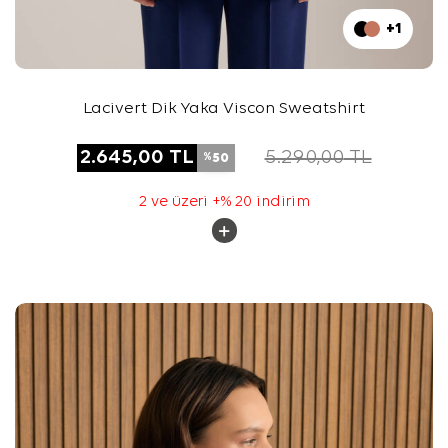
+1
Lacivert Dik Yaka Viscon Sweatshirt
2.645,00
TL
5.290,00
TL
50
%
2 ve üzeri +% 20 indirim