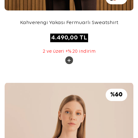
Kahverengi Yakası Fermuarlı Sweatshirt
4.490,00
TL
2 ve üzeri +% 20 indirim
%
60