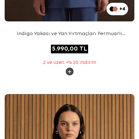
+4
İndigo Yakası ve Yan Yırtmaçları Fermuarlı
Modal Sweatshirt
5.990,00
TL
2 ve üzeri +% 20 indirim