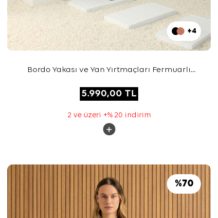
+4
Bordo Yakası ve Yan Yırtmaçları Fermuarlı
Modal Sweatshirt
5.990,00
TL
2 ve üzeri +% 20 indirim
%
70