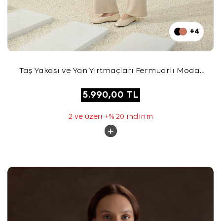
+4
Taş Yakası ve Yan Yırtmaçları Fermuarlı Modal
Sweatshirt
5.990,00
TL
2 ve üzeri +% 20 indirim