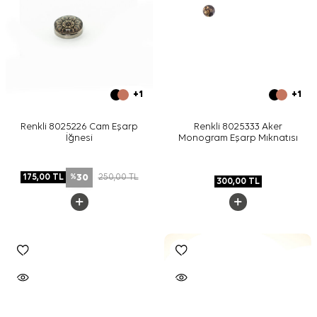
+1
+1
Renkli 8025226 Cam Eşarp
Renkli 8025333 Aker
İğnesi
Monogram Eşarp Mıknatısı
30
175,00
TL
250,00
TL
%
300,00
TL