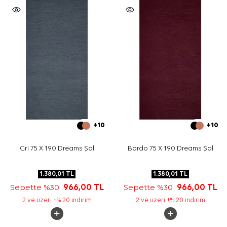
+10
+10
Gri 75 X 190 Dreams Şal
Bordo 75 X 190 Dreams Şal
1.380,01
TL
1.380,01
TL
Sepette %30
966,00
TL
Sepette %30
966,00
TL
2 ve üzeri +% 20 indirim
2 ve üzeri +% 20 indirim