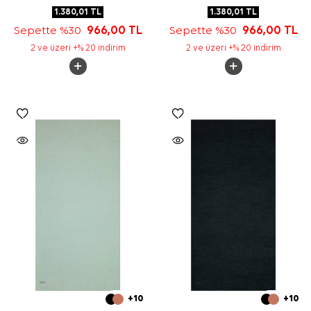
1.380,01
TL
1.380,01
TL
Sepette %30
966,00
TL
Sepette %30
966,00
TL
2 ve üzeri +% 20 indirim
2 ve üzeri +% 20 indirim
+10
+10