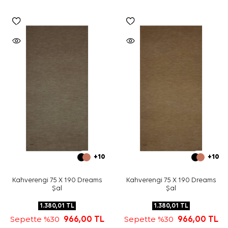
+10
+10
Kahverengi 75 X 190 Dreams
Kahverengi 75 X 190 Dreams
Şal
Şal
1.380,01
TL
1.380,01
TL
Sepette %30
966,00
TL
Sepette %30
966,00
TL