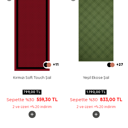
+11
+27
Kırmızı Soft Touch Şal
Yeşil Ekose Şal
799,00
TL
1.190,00
TL
Sepette %30
559,30
TL
Sepette %30
833,00
TL
2 ve üzeri +% 20 indirim
2 ve üzeri +% 20 indirim