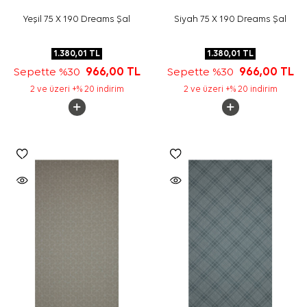
Yeşil 75 X 190 Dreams Şal
Siyah 75 X 190 Dreams Şal
1.380,01
TL
1.380,01
TL
Sepette %30
966,00
TL
Sepette %30
966,00
TL
2 ve üzeri +% 20 indirim
2 ve üzeri +% 20 indirim