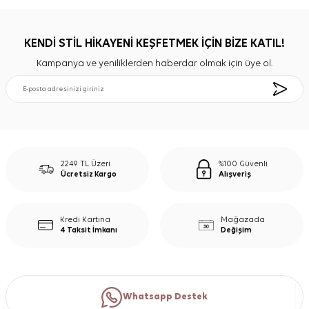
KENDİ STİL HİKAYENİ KEŞFETMEK İÇİN BİZE KATIL!
Kampanya ve yeniliklerden haberdar olmak için üye ol.
2249 TL Üzeri
%100 Güvenli
Ücretsiz Kargo
Alışveriş
Kredi Kartına
Mağazada
4 Taksit İmkanı
Değişim
Whatsapp Destek