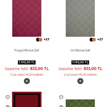
+27
+27
Fuşya Ekose Şal
Gri Ekose Şal
1.190,00
TL
1.190,00
TL
Sepette %30
833,00
TL
Sepette %30
833,00
TL
2 ve üzeri +% 20 indirim
2 ve üzeri +% 20 indirim