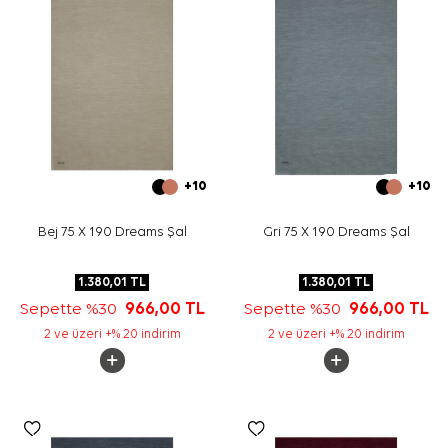
+10
+10
Bej 75 X 190 Dreams Şal
Gri 75 X 190 Dreams Şal
1.380,01
TL
1.380,01
TL
Sepette %30
966,00
TL
Sepette %30
966,00
TL
2 ve üzeri +% 20 indirim
2 ve üzeri +% 20 indirim