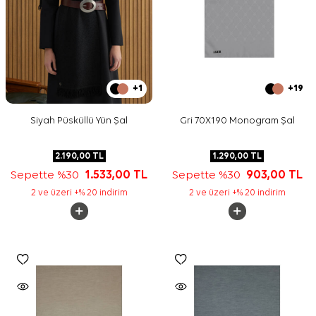
+1
+19
Siyah Püsküllü Yün Şal
Gri 70X190 Monogram Şal
2.190,00
TL
1.290,00
TL
Sepette %30
1.533,00
TL
Sepette %30
903,00
TL
2 ve üzeri +% 20 indirim
2 ve üzeri +% 20 indirim