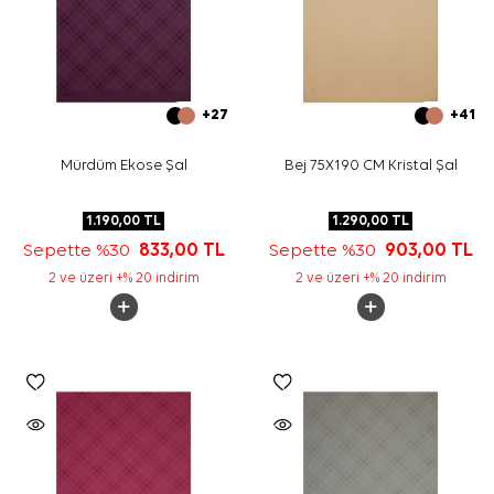
+27
+41
Mürdüm Ekose Şal
Bej 75X190 CM Kristal Şal
1.190,00
TL
1.290,00
TL
Sepette %30
833,00
TL
Sepette %30
903,00
TL
2 ve üzeri +% 20 indirim
2 ve üzeri +% 20 indirim