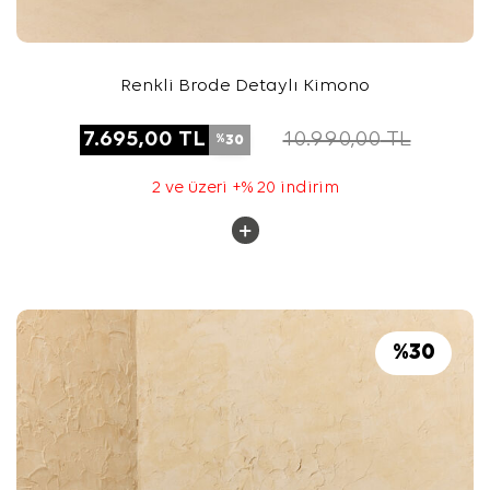
Renkli Brode Detaylı Kimono
7.695,00
TL
10.990,00
TL
30
%
2 ve üzeri +% 20 indirim
%
30