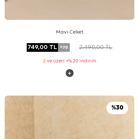
Mavi Ceket
749,00
TL
2.490,00
TL
70
%
2 ve üzeri +% 20 indirim
%
30