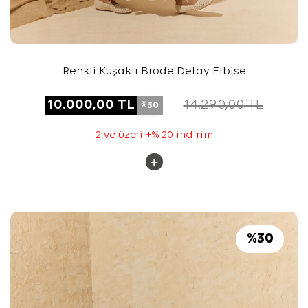
Renkli Kuşaklı Brode Detay Elbise
10.000,00
TL
14.290,00
TL
30
%
2 ve üzeri +% 20 indirim
%
30