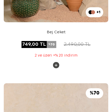
+1
Bej Ceket
749,00
TL
2.490,00
TL
70
%
2 ve üzeri +% 20 indirim
%
70