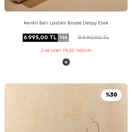
Renkli Beli Lastikli Brode Detay Etek
6.995,00
TL
9.990,00
TL
30
%
2 ve üzeri +% 20 indirim
%
30