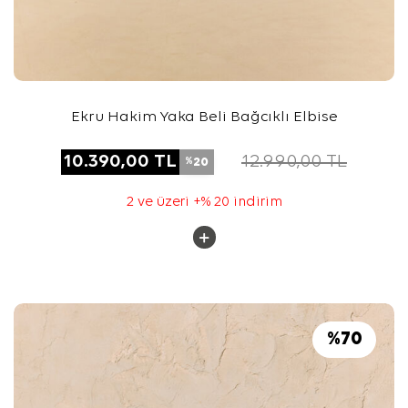
Ekru Hakim Yaka Beli Bağcıklı Elbise
10.390,00
TL
12.990,00
TL
20
%
2 ve üzeri +% 20 indirim
%
70