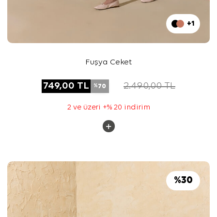
+1
Fuşya Ceket
749,00
TL
2.490,00
TL
70
%
2 ve üzeri +% 20 indirim
%
30