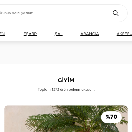
EN
EŞARP
ŞAL
ARANCIA
AKSES
GİYİM
Toplam
1373
ürün bulunmaktadır.
%
70