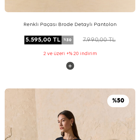
Renkli Paçası Brode Detaylı Pantolon
5.595,00
TL
7.990,00
TL
30
%
2 ve üzeri +% 20 indirim
%
50