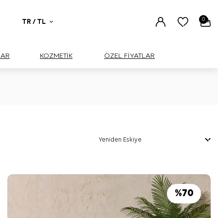
0
TR / TL
UAR
KOZMETİK
ÖZEL FİYATLAR
%
70