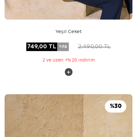
Yeşil Ceket
749,00
TL
2.490,00
TL
70
%
2 ve üzeri +% 20 indirim
%
30