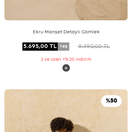
Ekru Manşet Detaylı Gömlek
5.695,00
TL
9.490,00
TL
40
%
2 ve üzeri +% 20 indirim
%
50