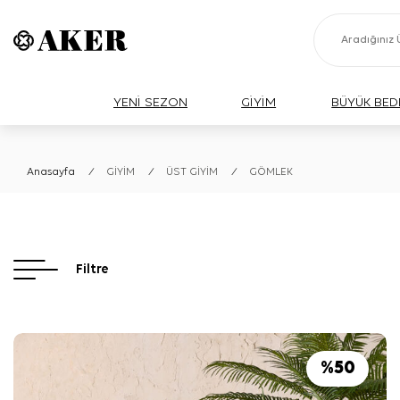
YENİ SEZON
GİYİM
BÜYÜK BED
Anasayfa
/
GİYİM
/
ÜST GİYİM
/
GÖMLEK
Filtre
%
50