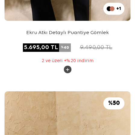
+1
Ekru Atkı Detaylı Puantiye Gömlek
5.695,00
TL
9.490,00
TL
40
%
2 ve üzeri +% 20 indirim
%
50