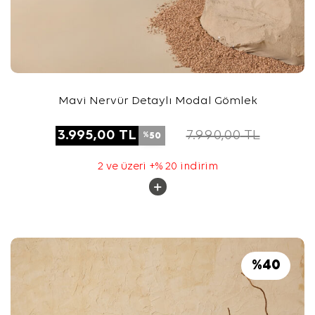
Mavi Nervür Detaylı Modal Gömlek
3.995,00
TL
7.990,00
TL
50
%
2 ve üzeri +% 20 indirim
%
40