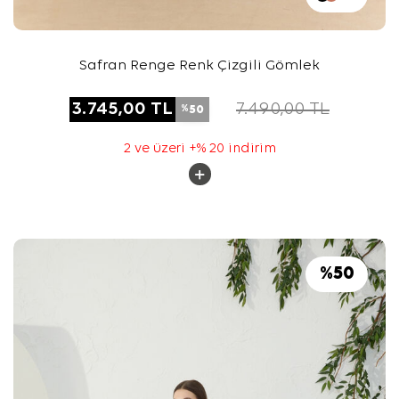
Safran Renge Renk Çizgili Gömlek
3.745,00
TL
7.490,00
TL
50
%
2 ve üzeri +% 20 indirim
%
50