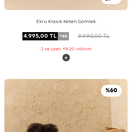
Ekru Klasik Keten Gömlek
4.995,00
TL
9.990,00
TL
50
%
2 ve üzeri +% 20 indirim
%
60