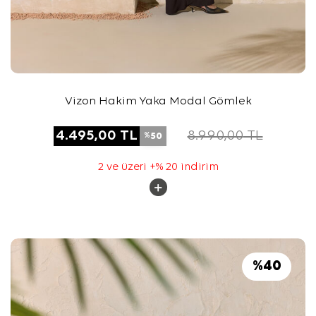
Vizon Hakim Yaka Modal Gömlek
4.495,00
TL
8.990,00
TL
50
%
2 ve üzeri +% 20 indirim
%
40