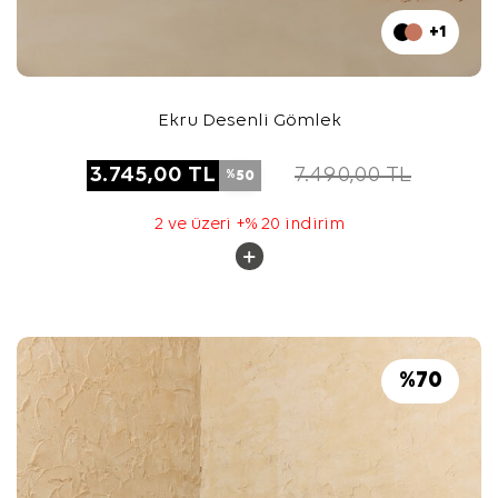
+1
Ekru Desenli Gömlek
3.745,00
TL
7.490,00
TL
50
%
2 ve üzeri +% 20 indirim
%
70