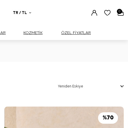
0
TR / TL
UAR
KOZMETİK
ÖZEL FİYATLAR
%
70