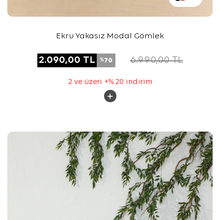
Ekru Yakasız Modal Gömlek
2.090,00
TL
6.990,00
TL
70
%
2 ve üzeri +% 20 indirim