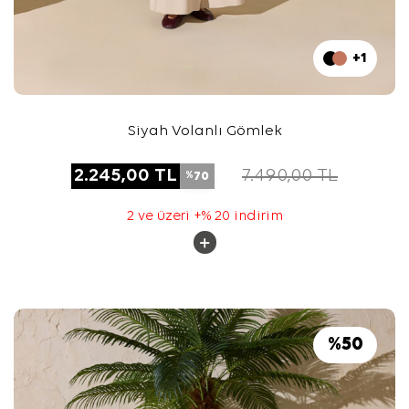
+1
Siyah Volanlı Gömlek
2.245,00
TL
7.490,00
TL
70
%
2 ve üzeri +% 20 indirim
%
50