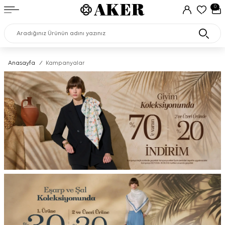
0
Anasayfa
/
Kampanyalar