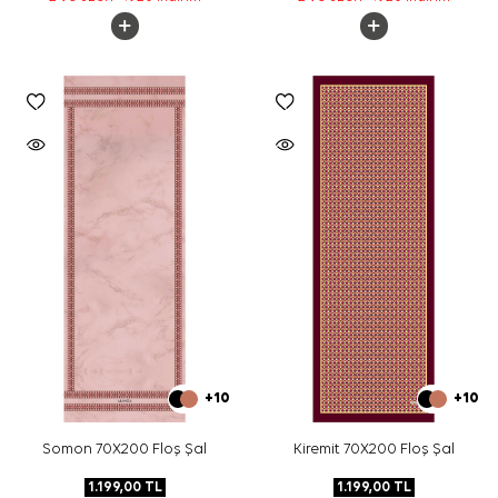
+10
+10
Somon 70X200 Floş Şal
Kiremit 70X200 Floş Şal
1.199,00
TL
1.199,00
TL