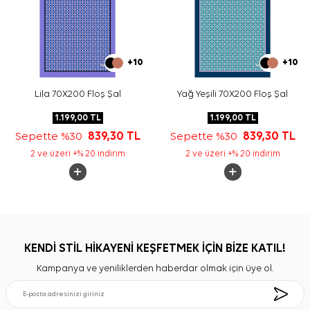
+10
+10
Lila 70X200 Floş Şal
Yağ Yeşili 70X200 Floş Şal
1.199,00
TL
1.199,00
TL
Sepette %30
839,30
TL
Sepette %30
839,30
TL
2 ve üzeri +% 20 indirim
2 ve üzeri +% 20 indirim
KENDİ STİL HİKAYENİ KEŞFETMEK İÇİN BİZE KATIL!
Kampanya ve yeniliklerden haberdar olmak için üye ol.