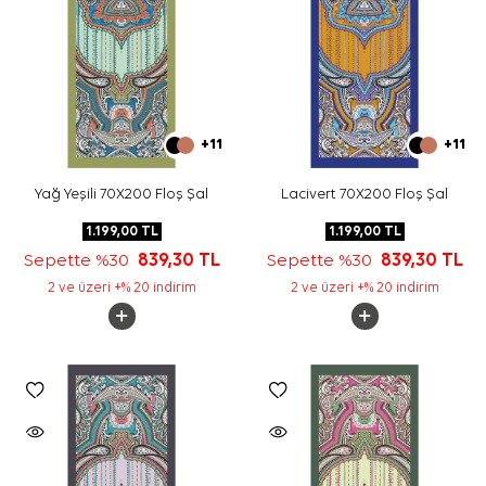
+11
+11
Yağ Yeşili 70X200 Floş Şal
Lacivert 70X200 Floş Şal
1.199,00
TL
1.199,00
TL
Sepette %30
839,30
TL
Sepette %30
839,30
TL
2 ve üzeri +% 20 indirim
2 ve üzeri +% 20 indirim