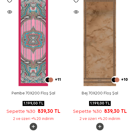
+11
+10
Pembe 70X200 Floş Şal
Bej 70X200 Floş Şal
1.199,00
TL
1.199,00
TL
Sepette %30
839,30
TL
Sepette %30
839,30
TL
2 ve üzeri +% 20 indirim
2 ve üzeri +% 20 indirim