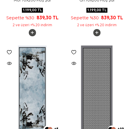
Mor 70X200 Floş Şal
Gri 70X200 Floş Şal
1.199,00
TL
1.199,00
TL
Sepette %30
839,30
TL
Sepette %30
839,30
TL
2 ve üzeri +% 20 indirim
2 ve üzeri +% 20 indirim