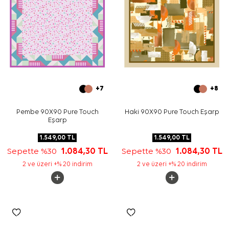
+7
+8
Pembe 90X90 Pure Touch
Haki 90X90 Pure Touch Eşarp
Eşarp
1.549,00
TL
1.549,00
TL
Sepette %30
1.084,30
TL
Sepette %30
1.084,30
TL
2 ve üzeri +% 20 indirim
2 ve üzeri +% 20 indirim