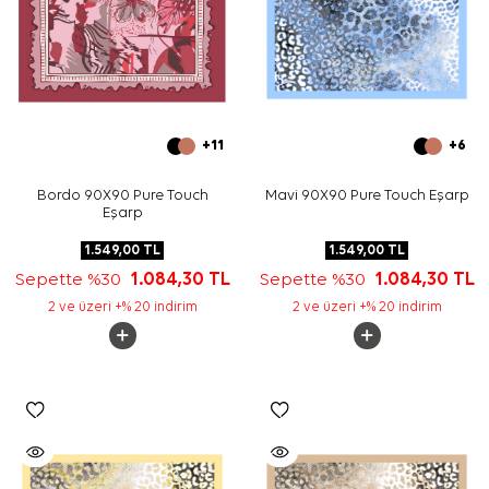
+11
+6
Bordo 90X90 Pure Touch
Mavi 90X90 Pure Touch Eşarp
Eşarp
1.549,00
TL
1.549,00
TL
Sepette %30
1.084,30
TL
Sepette %30
1.084,30
TL
2 ve üzeri +% 20 indirim
2 ve üzeri +% 20 indirim