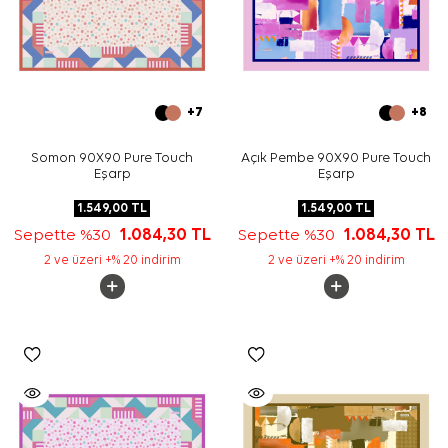
+7
+8
Somon 90X90 Pure Touch
Açık Pembe 90X90 Pure Touch
Eşarp
Eşarp
1.549,00
TL
1.549,00
TL
Sepette %30
1.084,30
TL
Sepette %30
1.084,30
TL
2 ve üzeri +% 20 indirim
2 ve üzeri +% 20 indirim