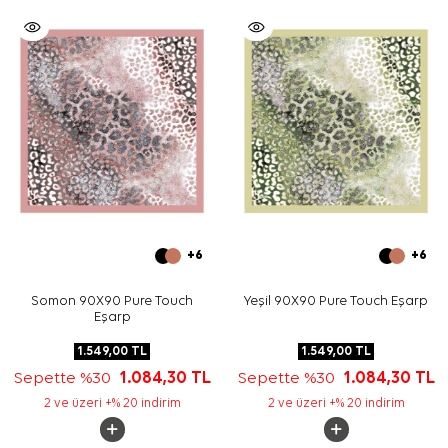
+6
+6
Somon 90X90 Pure Touch
Yeşil 90X90 Pure Touch Eşarp
Eşarp
1.549,00
TL
1.549,00
TL
Sepette %30
1.084,30
TL
Sepette %30
1.084,30
TL
2 ve üzeri +% 20 indirim
2 ve üzeri +% 20 indirim