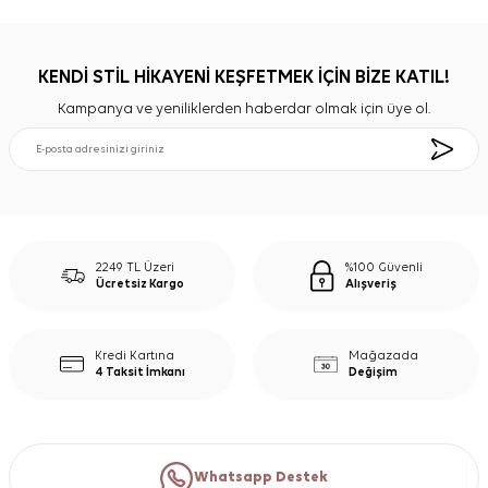
KENDİ STİL HİKAYENİ KEŞFETMEK İÇİN BİZE KATIL!
Kampanya ve yeniliklerden haberdar olmak için üye ol.
2249 TL Üzeri
%100 Güvenli
Ücretsiz Kargo
Alışveriş
Kredi Kartına
Mağazada
4 Taksit İmkanı
Değişim
Whatsapp Destek