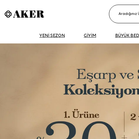
YENİ SEZON
GİYİM
BÜYÜK BE