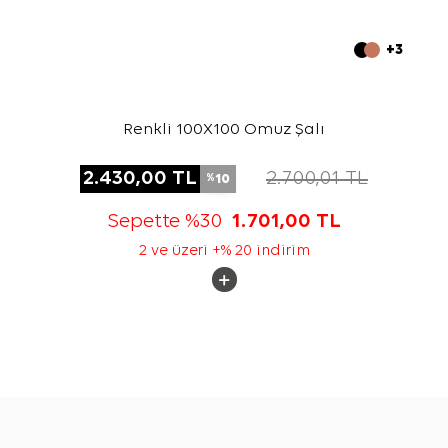
+3
Renkli 100X100 Omuz Şalı
2.430,00
TL
2.700,01
TL
10
%
Sepette %30
1.701,00
TL
2 ve üzeri +% 20 indirim