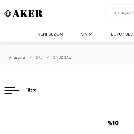
YENİ SEZON
GİYİM
BÜYÜK BED
Anasayfa
/
ŞAL
/
OMUZ ŞALI
Filtre
%
10