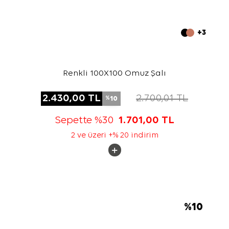
+3
Renkli 100X100 Omuz Şalı
2.430,00
TL
2.700,01
TL
10
%
Sepette %30
1.701,00
TL
2 ve üzeri +% 20 indirim
%
10