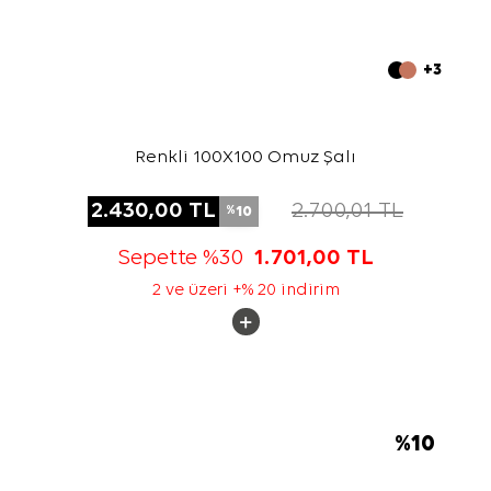
+3
Renkli 100X100 Omuz Şalı
2.430,00
TL
2.700,01
TL
10
%
Sepette %30
1.701,00
TL
2 ve üzeri +% 20 indirim
%
10