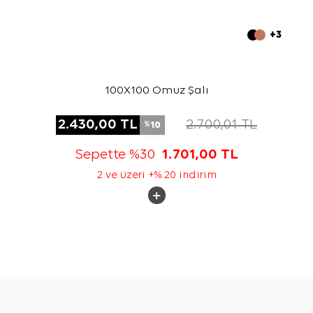
+3
100X100 Omuz Şalı
2.430,00
TL
2.700,01
TL
10
%
Sepette %30
1.701,00
TL
2 ve üzeri +% 20 indirim