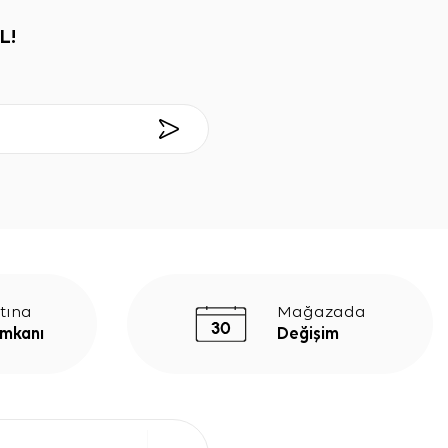
L!
tına
Mağazada
İmkanı
Değişim