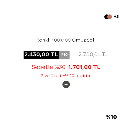
+3
Renkli 100X100 Omuz Şalı
2.430,00
TL
2.700,01
TL
10
%
Sepette %30
1.701,00
TL
2 ve üzeri +% 20 indirim
%
10