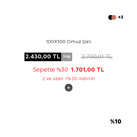
+3
100X100 Omuz Şalı
2.430,00
TL
2.700,01
TL
10
%
Sepette %30
1.701,00
TL
2 ve üzeri +% 20 indirim
%
10