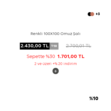
+3
Renkli 100X100 Omuz Şalı
2.430,00
TL
2.700,01
TL
10
%
Sepette %30
1.701,00
TL
2 ve üzeri +% 20 indirim
%
10