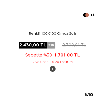
+3
Renkli 100X100 Omuz Şalı
2.430,00
TL
2.700,01
TL
10
%
Sepette %30
1.701,00
TL
2 ve üzeri +% 20 indirim
%
10