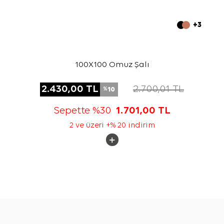
+3
100X100 Omuz Şalı
2.430,00
TL
2.700,01
TL
10
%
Sepette %30
1.701,00
TL
2 ve üzeri +% 20 indirim