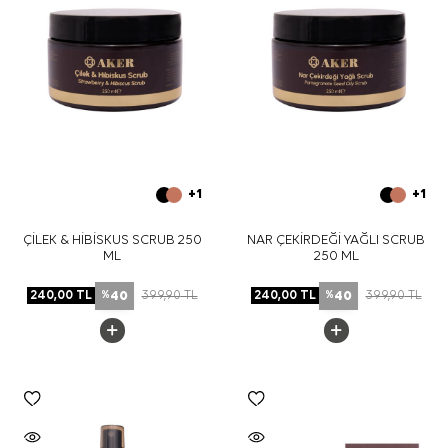
+1
+1
ÇİLEK & HİBİSKUS SCRUB 250
NAR ÇEKİRDEĞİ YAĞLI SCRUB
ML
250 ML
40
40
240,00
TL
399,90
TL
240,00
TL
399,90
TL
%
%