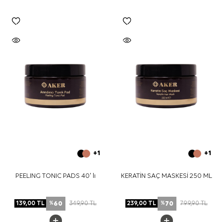
+1
+1
PEELING TONIC PADS 40' lı
KERATİN SAÇ MASKESİ 250 ML
60
70
139,00
TL
349,90
TL
239,00
TL
799,90
TL
%
%