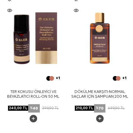
+1
+1
TER KOKUSU ÖNLEYİCİ VE
DÖKÜLME KARŞITI-NORMAL
BEYAZLATICI ROLL-ON 50 ML
SAÇLAR İÇİN ŞAMPUAN 200 ML
40
70
240,00
TL
399,90
TL
210,00
TL
699,90
TL
%
%