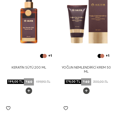
+1
+1
KERATİN SÜTÜ 200 ML
YOĞUN NEMLENDİRİCİ KREM 50
ML
60
40
199,00
TL
499,90
TL
179,00
TL
300,00
TL
%
%