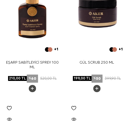
+1
+1
EŞARP SABİTLEYİCİ SPREY 100
GÜL SCRUB 250 ML
ML
60
50
210,00
TL
520,00
TL
199,00
TL
399,90
TL
%
%