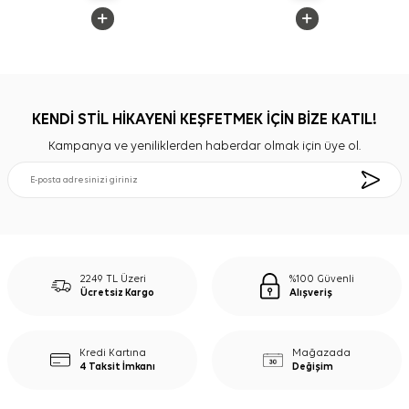
KENDİ STİL HİKAYENİ KEŞFETMEK İÇİN BİZE KATIL!
Kampanya ve yeniliklerden haberdar olmak için üye ol.
2249 TL Üzeri
%100 Güvenli
Ücretsiz Kargo
Alışveriş
Kredi Kartına
Mağazada
4 Taksit İmkanı
Değişim