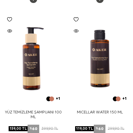
+1
+1
YÜZ TEMİZLEME ŞAMPUANI 100
MICELLAR WATER 150 ML
ML
60
60
159,00
TL
399,90
TL
119,00
TL
299,90
TL
%
%