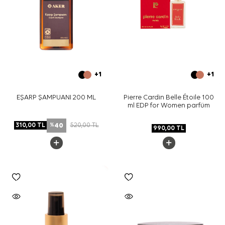
+1
+1
EŞARP ŞAMPUANI 200 ML
Pierre Cardin Belle Étoile 100
ml EDP for Women parfüm
40
310,00
TL
520,00
TL
%
990,00
TL