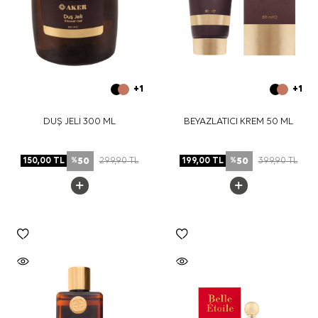
+1
+1
DUŞ JELİ 300 ML
BEYAZLATICI KREM 50 ML
50
50
150,00
TL
299,90
TL
199,00
TL
399,90
TL
%
%