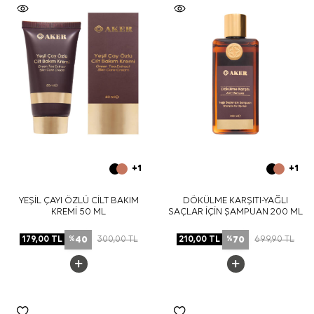
+1
+1
YEŞİL ÇAYI ÖZLÜ CİLT BAKIM
DÖKÜLME KARŞITI-YAĞLI
KREMİ 50 ML
SAÇLAR İÇİN ŞAMPUAN 200 ML
40
70
179,00
TL
300,00
TL
210,00
TL
699,90
TL
%
%