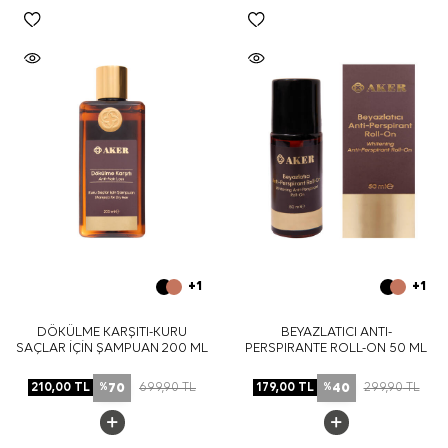
+1
+1
DÖKÜLME KARŞITI-KURU
BEYAZLATICI ANTI-
SAÇLAR İÇİN ŞAMPUAN 200 ML
PERSPIRANTE ROLL-ON 50 ML
70
40
210,00
TL
699,90
TL
179,00
TL
299,90
TL
%
%