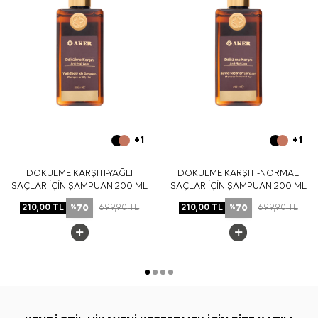
+1
+1
DÖKÜLME KARŞITI-YAĞLI
DÖKÜLME KARŞITI-NORMAL
SAÇLAR İÇİN ŞAMPUAN 200 ML
SAÇLAR İÇİN ŞAMPUAN 200 ML
70
70
210,00
TL
699,90
TL
210,00
TL
699,90
TL
%
%