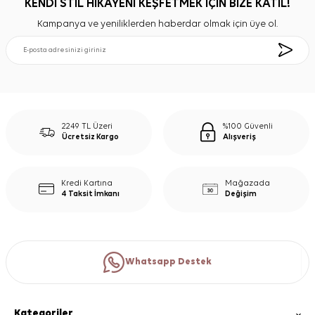
KENDİ STİL HİKAYENİ KEŞFETMEK İÇİN BİZE KATIL!
Kampanya ve yeniliklerden haberdar olmak için üye ol.
2249 TL Üzeri
%100 Güvenli
Ücretsiz Kargo
Alışveriş
Kredi Kartına
Mağazada
4 Taksit İmkanı
Değişim
Whatsapp Destek
Kategoriler