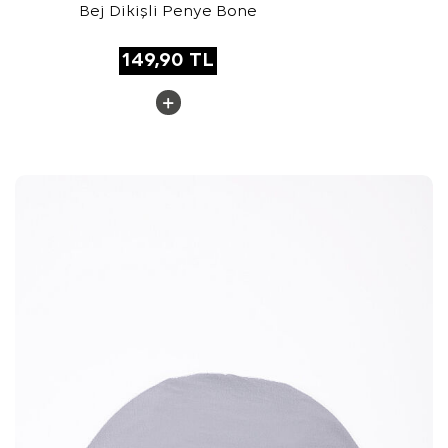
Bej Dikişli Penye Bone
149,90
TL