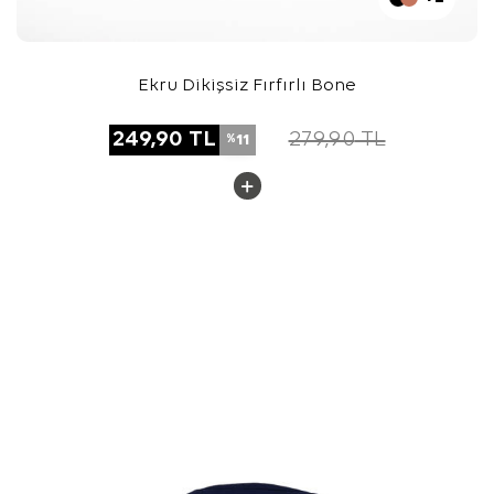
Ekru Dikişsiz Fırfırlı Bone
249,90
TL
279,90
TL
11
%