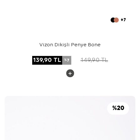
+7
Vizon Dikişli Penye Bone
139,90
TL
149,90
TL
7
%
%
20