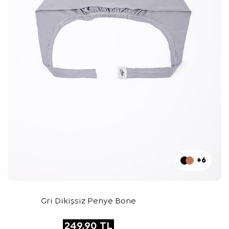
+6
Gri Dikişsiz Penye Bone
249,90
TL