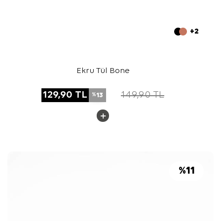
+2
Ekru Tül Bone
129,90
TL
149,90
TL
13
%
%
11