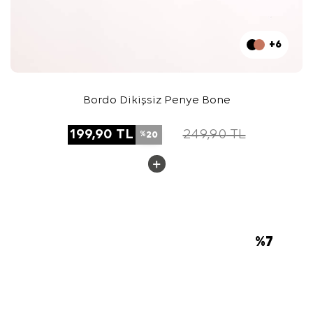
+6
Bordo Dikişsiz Penye Bone
199,90
TL
249,90
TL
20
%
%
7