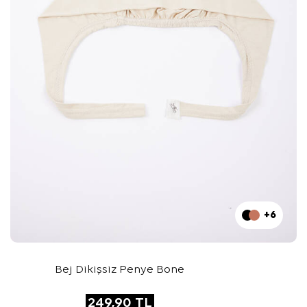
+6
Bej Dikişsiz Penye Bone
249,90
TL