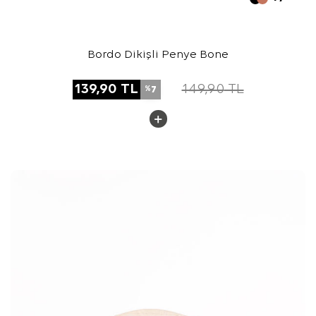
Bordo Dikişli Penye Bone
139,90
TL
149,90
TL
7
%