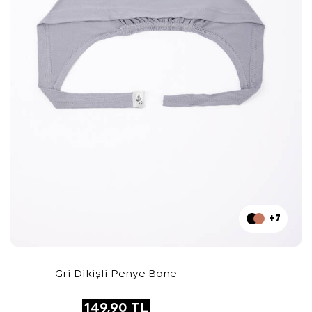
+7
Gri Dikişli Penye Bone
149,90
TL