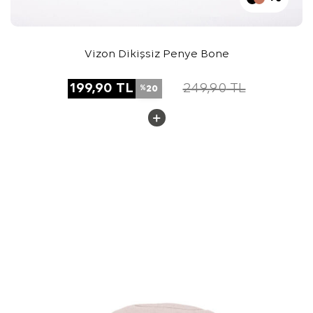
Vizon Dikişsiz Penye Bone
199,90
TL
249,90
TL
20
%