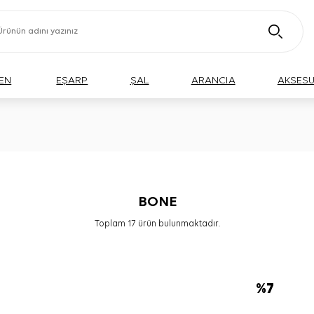
EN
EŞARP
ŞAL
ARANCIA
AKSES
BONE
Toplam
17
ürün bulunmaktadır.
%
7