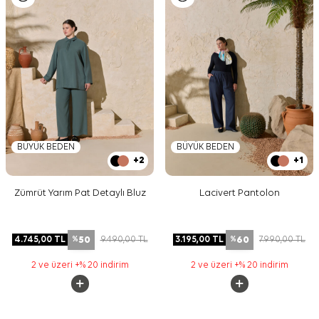
BÜYÜK BEDEN
BÜYÜK BEDEN
+2
+1
Zümrüt Yarım Pat Detaylı Bluz
Lacivert Pantolon
50
60
4.745,00
TL
9.490,00
TL
3.195,00
TL
7.990,00
TL
%
%
2 ve üzeri +% 20 indirim
2 ve üzeri +% 20 indirim