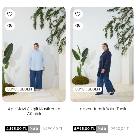
BÜYÜK BEDEN
BÜYÜK BEDEN
Açık Mavi Çizgili Klasik Yaka
Lacivert Klasik Yaka Tunik
Gömlek
40
40
4.195,00
TL
6.990,00
TL
5.995,00
TL
9.990,00
TL
%
%