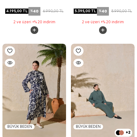
40
40
4.195,00
TL
6.990,00
TL
5.395,00
TL
8.990,00
TL
%
%
2 ve üzeri +% 20 indirim
2 ve üzeri +% 20 indirim
BÜYÜK BEDEN
BÜYÜK BEDEN
+2