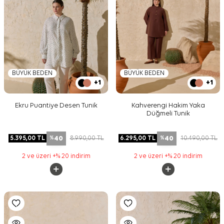
BÜYÜK BEDEN
BÜYÜK BEDEN
+1
+1
Ekru Puantiye Desen Tunik
Kahverengi Hakim Yaka
Düğmeli Tunik
40
40
5.395,00
TL
8.990,00
TL
6.295,00
TL
10.490,00
TL
%
%
2 ve üzeri +% 20 indirim
2 ve üzeri +% 20 indirim