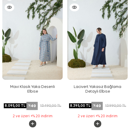
Mavi Klasik Yaka Desenli
Lacivert Yakasız Bağlama
Elbise
Detaylı Elbise
40
40
8.095,00
TL
13.490,00
TL
8.395,00
TL
13.990,00
TL
%
%
2 ve üzeri +% 20 indirim
2 ve üzeri +% 20 indirim