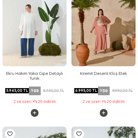
Ekru Hakim Yaka Gipe Detaylı
Kiremit Desenli Kloş Etek
Tunik
30
30
5.945,00
TL
8.490,00
TL
6.995,00
TL
9.990,00
TL
%
%
2 ve üzeri +% 20 indirim
2 ve üzeri +% 20 indirim