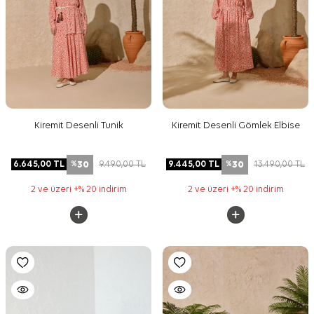
Kiremit Desenli Tunik
Kiremit Desenli Gömlek Elbise
30
30
6.645,00
TL
9.490,00
TL
9.445,00
TL
13.490,00
TL
%
%
2 ve üzeri +% 20 indirim
2 ve üzeri +% 20 indirim