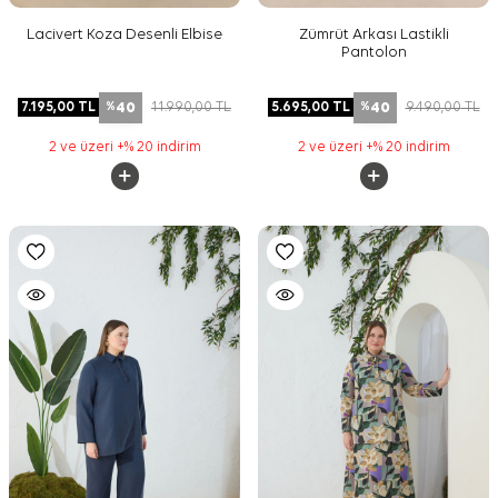
Lacivert Koza Desenli Elbise
Zümrüt Arkası Lastikli
Pantolon
40
40
7.195,00
TL
11.990,00
TL
5.695,00
TL
9.490,00
TL
%
%
2 ve üzeri +% 20 indirim
2 ve üzeri +% 20 indirim