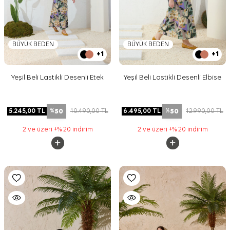
BÜYÜK BEDEN
BÜYÜK BEDEN
+1
+1
Yeşil Beli Lastikli Desenli Etek
Yeşil Beli Lastikli Desenli Elbise
50
50
5.245,00
TL
10.490,00
TL
6.495,00
TL
12.990,00
TL
%
%
2 ve üzeri +% 20 indirim
2 ve üzeri +% 20 indirim