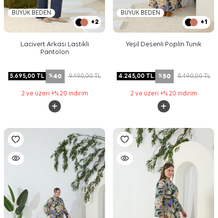
BÜYÜK BEDEN
BÜYÜK BEDEN
+2
+1
Lacivert Arkası Lastikli
Yeşil Desenli Poplin Tunik
Pantolon
40
50
5.695,00
TL
9.490,00
TL
4.245,00
TL
8.490,00
TL
%
%
2 ve üzeri +% 20 indirim
2 ve üzeri +% 20 indirim