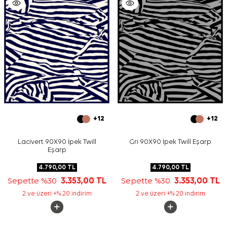
+12
+12
Lacivert 90X90 İpek Twill
Gri 90X90 İpek Twill Eşarp
Eşarp
4.790,00
TL
4.790,00
TL
Sepette %30
3.353,00
TL
Sepette %30
3.353,00
TL
2 ve üzeri +% 20 indirim
2 ve üzeri +% 20 indirim