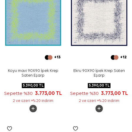
+13
+12
Koyu mavi 90X90 İpek Krep
Ekru 90X90 İpek Krep Saten
Saten Eşarp
Eşarp
5.390,00
TL
5.390,00
TL
Sepette %30
3.773,00
TL
Sepette %30
3.773,00
TL
2 ve üzeri +% 20 indirim
2 ve üzeri +% 20 indirim