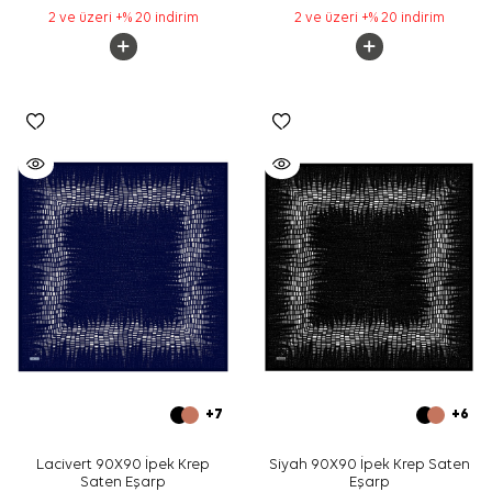
2 ve üzeri +% 20 indirim
2 ve üzeri +% 20 indirim
+7
+6
Lacivert 90X90 İpek Krep
Siyah 90X90 İpek Krep Saten
Saten Eşarp
Eşarp