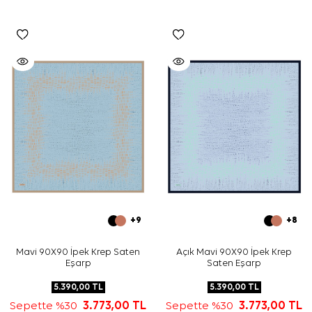
+9
+8
Mavi 90X90 İpek Krep Saten
Açık Mavi 90X90 İpek Krep
Eşarp
Saten Eşarp
5.390,00
TL
5.390,00
TL
Sepette %30
3.773,00
TL
Sepette %30
3.773,00
TL