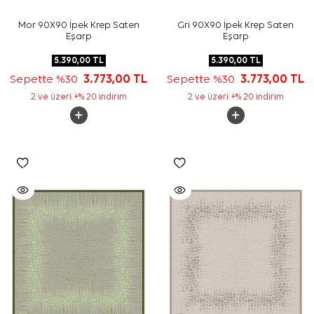
Mor 90X90 İpek Krep Saten
Gri 90X90 İpek Krep Saten
Eşarp
Eşarp
5.390,00
TL
5.390,00
TL
Sepette %30
3.773,00
TL
Sepette %30
3.773,00
TL
2 ve üzeri +% 20 indirim
2 ve üzeri +% 20 indirim