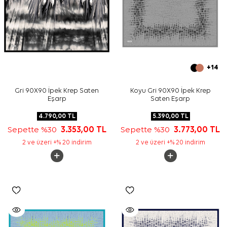
+14
Gri 90X90 İpek Krep Saten
Koyu Gri 90X90 İpek Krep
Eşarp
Saten Eşarp
4.790,00
TL
5.390,00
TL
Sepette %30
3.353,00
TL
Sepette %30
3.773,00
TL
2 ve üzeri +% 20 indirim
2 ve üzeri +% 20 indirim