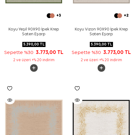
+3
+2
Koyu Yeşil 90X90 İpek Krep
Koyu Vizon 90X90 İpek Krep
Saten Eşarp
Saten Eşarp
5.390,00
TL
5.390,00
TL
Sepette %30
3.773,00
TL
Sepette %30
3.773,00
TL
2 ve üzeri +% 20 indirim
2 ve üzeri +% 20 indirim