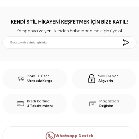
KENDİ STİL HİKAYENİ KEŞFETMEK İÇİN BİZE KATIL!
Kampanya ve yeniliklerden haberdar olmak için üye ol.
2249 TL Üzeri
%100 Güvenli
Ücretsiz Kargo
Alışveriş
Kredi Kartına
Mağazada
4 Taksit İmkanı
Değişim
Whatsapp Destek