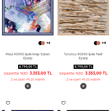
+6
+4
Mavi 90X90 İpek Krep Saten
Turuncu 90X90 İpek Twill
Eşarp
Eşarp
4.790,00
TL
4.790,00
TL
Sepette %30
3.353,00
TL
Sepette %30
3.353,00
TL
2 ve üzeri +% 20 indirim
2 ve üzeri +% 20 indirim