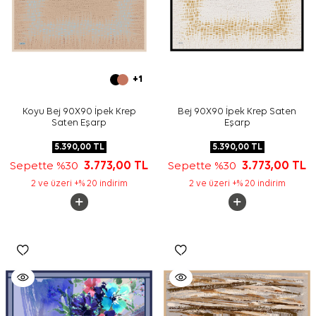
+1
Koyu Bej 90X90 İpek Krep
Bej 90X90 İpek Krep Saten
Saten Eşarp
Eşarp
5.390,00
TL
5.390,00
TL
Sepette %30
3.773,00
TL
Sepette %30
3.773,00
TL
2 ve üzeri +% 20 indirim
2 ve üzeri +% 20 indirim