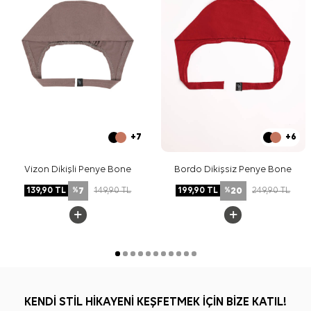
+7
+6
Vizon Dikişli Penye Bone
Bordo Dikişsiz Penye Bone
7
20
139,90
TL
149,90
TL
199,90
TL
249,90
TL
%
%
KENDİ STİL HİKAYENİ KEŞFETMEK İÇİN BİZE KATIL!