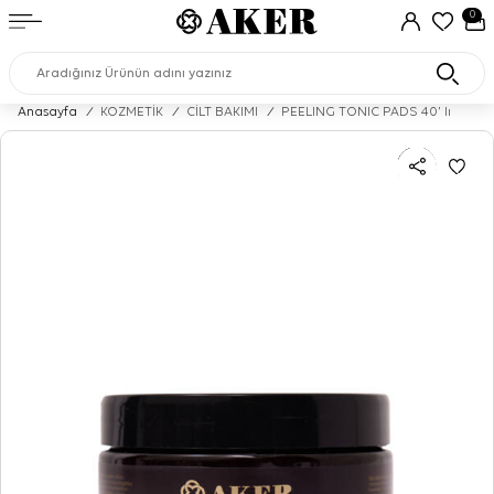
0
Anasayfa
/
KOZMETİK
/
CİLT BAKIMI
/
PEELING TONIC PADS 40' lı