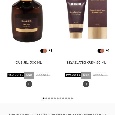
+1
+1
DUŞ JELİ 300 ML
BEYAZLATICI KREM 50 ML
50
50
150,00
TL
299,90
TL
199,00
TL
399,90
TL
%
%