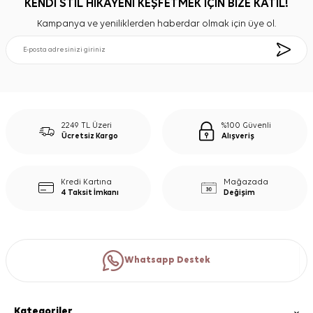
KENDİ STİL HİKAYENİ KEŞFETMEK İÇİN BİZE KATIL!
Kampanya ve yeniliklerden haberdar olmak için üye ol.
2249 TL Üzeri
%100 Güvenli
Ücretsiz Kargo
Alışveriş
Kredi Kartına
Mağazada
4 Taksit İmkanı
Değişim
Whatsapp Destek
Kategoriler