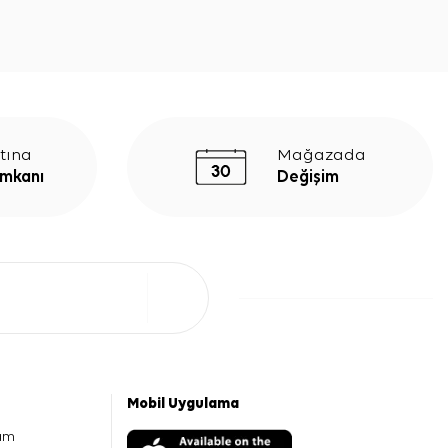
tına
Mağazada
İmkanı
Değişim
Mobil Uygulama
am