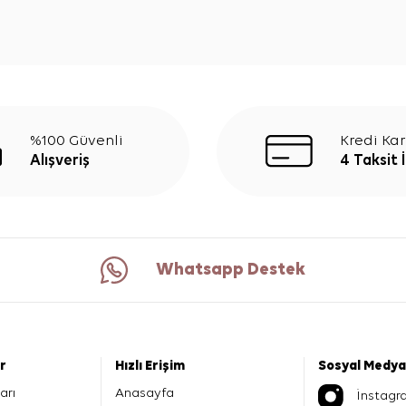
%100 Güvenli
Kredi Kar
Alışveriş
4 Taksit 
Whatsapp Destek
er
Hızlı Erişim
Sosyal Medya
arı
Anasayfa
İnstagr