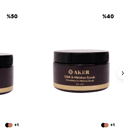
%
50
%
40
+1
+1