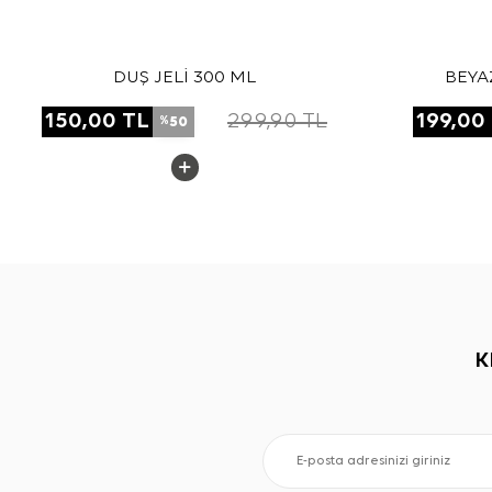
DUŞ JELİ 300 ML
BEYA
150,00
TL
299,90
TL
199,00
50
%
K