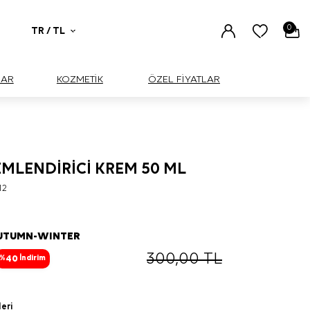
0
TR / TL
UAR
KOZMETİK
ÖZEL FİYATLAR
MLENDİRİCİ KREM 50 ML
12
AUTUMN-WINTER
300,00
TL
40
%
İndirim
leri