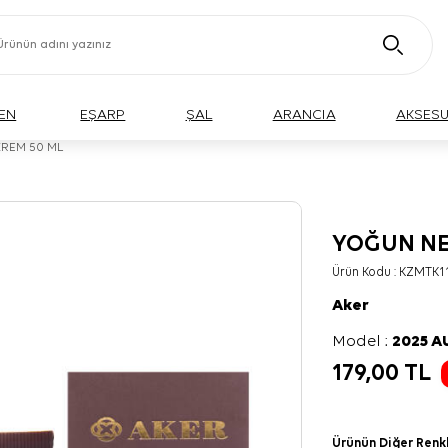
EN
EŞARP
ŞAL
ARANCIA
AKSES
KREM 50 ML
YOĞUN NE
Ürün Kodu :
KZMTK1
Aker
Model :
2025 
179,00
TL
Ürünün Diğer Renk