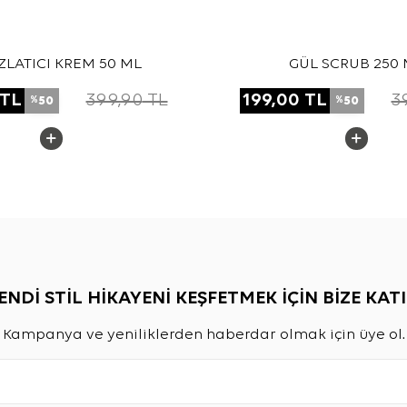
ZLATICI KREM 50 ML
GÜL SCRUB 250 
TL
399,90
TL
199,00
TL
3
50
50
%
%
ENDİ STİL HİKAYENİ KEŞFETMEK İÇİN BİZE KATI
Kampanya ve yeniliklerden haberdar olmak için üye ol.