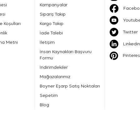
mesi
Kampanyalar
Facebo
esi
Sipariş Takip
Youtub
e Koşulları
Kargo Takip
Twitter
nlik
İade Talebi
ma Metni
İletişim
Linkedin
İnsan Kaynakları Başvuru
Pinteres
Formu
İndirimdekiler
Mağazalarımız
Boyner Eşarp Satış Noktaları
Sepetim
Blog