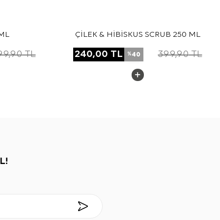
ML
ÇİLEK & HİBİSKUS SCRUB 250 ML
99,90
TL
240,00
TL
399,90
TL
40
%
L!