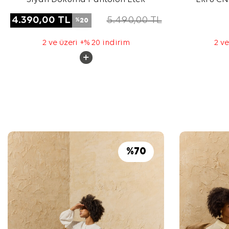
4.390,00
TL
5.490,00
TL
20
%
2 ve üzeri +% 20 indirim
2 ve
%
70