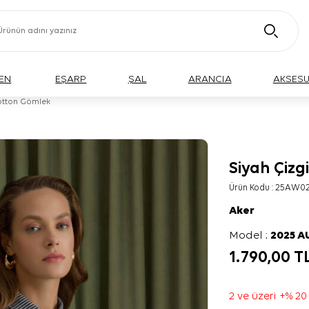
EN
EŞARP
ŞAL
ARANCIA
AKSES
Cotton Gömlek
Siyah Çizg
Ürün Kodu :
25AW02
Aker
Model :
2025 
1.790,00
T
2 ve üzeri +% 20