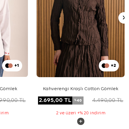
+1
+2
 Gömlek
Kahverengi Kraşlı Cotton Gömlek
.990,00
TL
2.695,00
TL
4.490,00
TL
40
%
dirim
2 ve üzeri +% 20 indirim