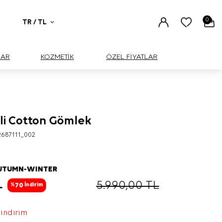
0
TR / TL
UAR
KOZMETİK
ÖZEL FİYATLAR
ili Cotton Gömlek
687111_002
AUTUMN-WINTER
L
5.990,00
TL
70
%
İndirim
 indirim