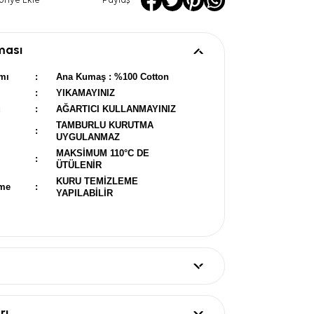
oriye Ekle
Paylaş
ması
mı
:
Ana Kumaş : %100 Cotton
:
YIKAMAYINIZ
u
:
AĞARTICI KULLANMAYINIZ
TAMBURLU KURUTMA
:
UYGULANMAZ
MAKSİMUM 110°C DE
:
ÜTÜLENİR
KURU TEMİZLEME
eme
:
YAPILABİLİR
rı