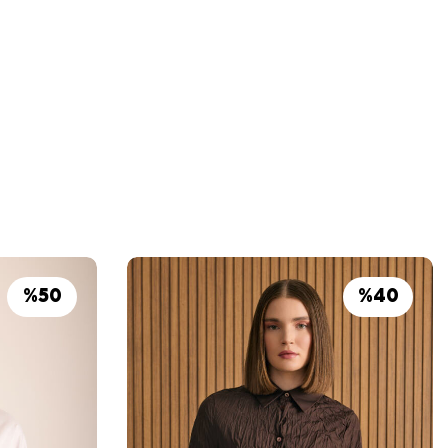
%
50
%
40