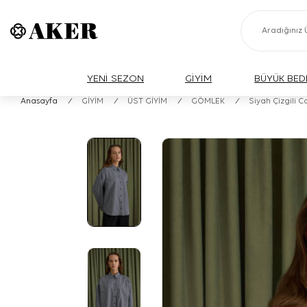
YENİ SEZON
GİYİM
BÜYÜK BED
Anasayfa
/
GİYİM
/
ÜST GİYİM
/
GÖMLEK
/
Siyah Çizgili 