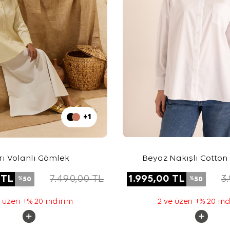
+1
rı Volanlı Gömlek
Beyaz Nakışlı Cotton
TL
7.490,00
TL
1.995,00
TL
3
50
50
%
%
 üzeri +% 20 indirim
2 ve üzeri +% 20 in