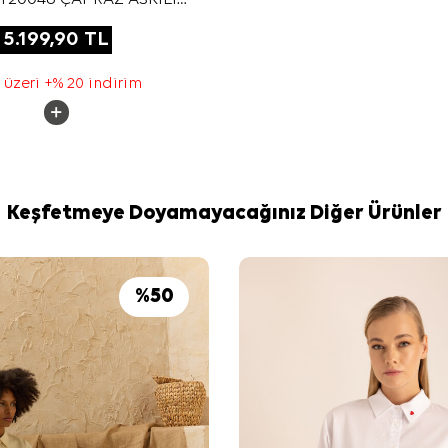
OMUZ ÇANTASI
5.199,90
TL
 üzeri +% 20 indirim
Keşfetmeye Doyamayacağınız Diğer Ürünler
%
50