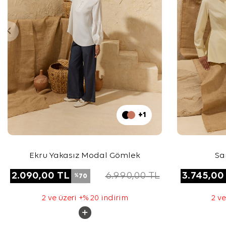
+1
Ekru Yakasız Modal Gömlek
Sa
2.090,00
TL
6.990,00
TL
3.745,00
70
%
2 ve üzeri +% 20 indirim
2 ve