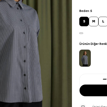
Beden :
S
S
M
L
Ürünün Diğer Renk