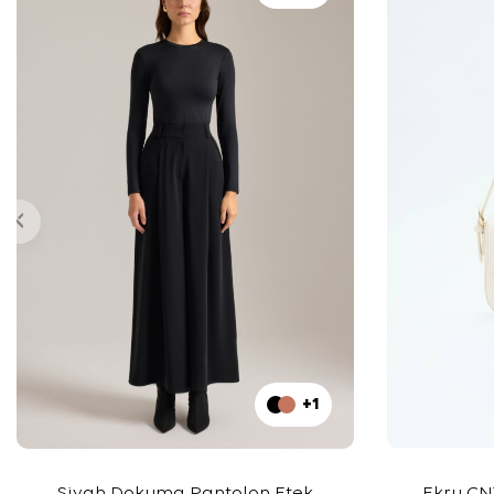
+1
Siyah Dokuma Pantolon Etek
Ekru CN