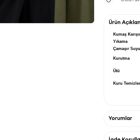
Ürünü Fav
Ürün Açıkla
Kumaş Karışı
Yıkama
Çamaşır Suy
Kurutma
Ütü
Kuru Temizl
Yorumlar
İade Koşulla