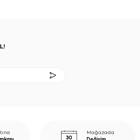
L!
tına
Mağazada
İmkanı
Değişim