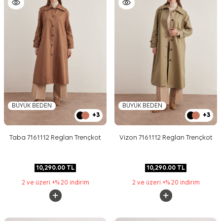
BÜYÜK BEDEN
BÜYÜK BEDEN
+3
+3
Taba 7161112 Reglan Trençkot
Vizon 7161112 Reglan Trençkot
10,290.00
TL
10,290.00
TL
2 ve üzeri +% 20 indirim
2 ve üzeri +% 20 indirim