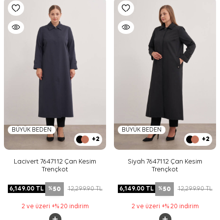
BÜYÜK BEDEN
BÜYÜK BEDEN
+2
+2
Lacivert 7647112 Çan Kesim
Siyah 7647112 Çan Kesim
Trençkot
Trençkot
50
50
6,149.00
TL
12,299.90
TL
6,149.00
TL
12,299.90
TL
%
%
2 ve üzeri +% 20 indirim
2 ve üzeri +% 20 indirim