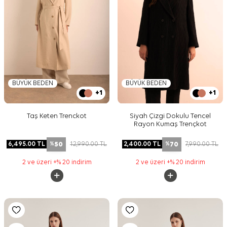
BÜYÜK BEDEN
BÜYÜK BEDEN
+1
+1
Taş Keten Trenckot
Siyah Çizgi Dokulu Tencel
Rayon Kumaş Trençkot
50
70
6,495.00
TL
12,990.00
TL
2,400.00
TL
7,990.00
TL
%
%
2 ve üzeri +% 20 indirim
2 ve üzeri +% 20 indirim