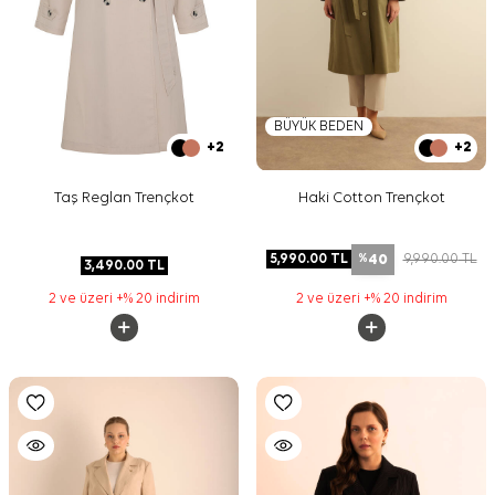
BÜYÜK BEDEN
+2
+2
Taş Reglan Trençkot
Haki Cotton Trençkot
40
5,990.00
TL
9,990.00
TL
%
3,490.00
TL
2 ve üzeri +% 20 indirim
2 ve üzeri +% 20 indirim