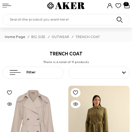
0
Home Page
/
BIG SIZE
/
OUTWEAR
/
TRENCH COAT
TRENCH COAT
There is a total of
11
products
Filter