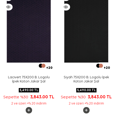
+20
+20
Lacivert 75X200 B. Logolu
Siyah 75X200 B. Logolu İpek
İpek Koton Jakar Şal
Koton Jakar Şal
5,490.00
TL
5,490.00
TL
Sepette %30
3,843.00
TL
Sepette %30
3,843.00
TL
2 ve üzeri +% 20 indirim
2 ve üzeri +% 20 indirim