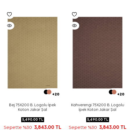
+20
+20
Bej 75X200 B. Logolu İpek
Kahverengi 75X200 B. Logolu
Koton Jakar Şal
İpek Koton Jakar Şal
5,490.00
TL
5,490.00
TL
Sepette %30
3,843.00
TL
Sepette %30
3,843.00
TL