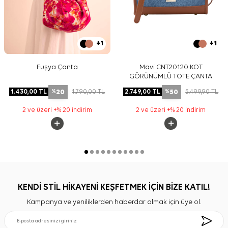
+1
+1
Fuşya Çanta
Mavi CNT20120 KOT
GÖRÜNÜMLÜ TOTE ÇANTA
20
50
1.430,00
TL
1.790,00
TL
2.749,00
TL
5.499,90
TL
%
%
2 ve üzeri +% 20 indirim
2 ve üzeri +% 20 indirim
KENDİ STİL HİKAYENİ KEŞFETMEK İÇİN BİZE KATIL!
Kampanya ve yeniliklerden haberdar olmak için üye ol.