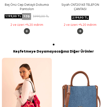
Bej Önü Cep Detaylı Dokuma
Siyah CNT20143 TELEFON
Pantolon
ÇANTASI
70
1.199,00
TL
3.990,00
TL
%
2.199,90
TL
2 ve üzeri +% 20 indirim
2 ve üzeri +% 20 indirim
Keşfetmeye Doyamayacağınız Diğer Ürünler