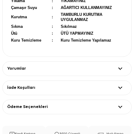
Yıkama
:
YIKAMAYINIZ
Çamaşır Suyu
:
AĞARTICI KULLANMAYINIZ
TAMBURLU KURUTMA
Kurutma
:
UYGULANMAZ
Sıkma
:
Sıkılmaz
Ütü
:
ÜTÜ YAPMAYINIZ
Kuru Temizleme
:
Kuru Temizleme Yapılamaz
Yorumlar
İade Koşulları
Ödeme Seçenekleri
Kredi Kartına
%100 Güvenli
Hızlı Kargo