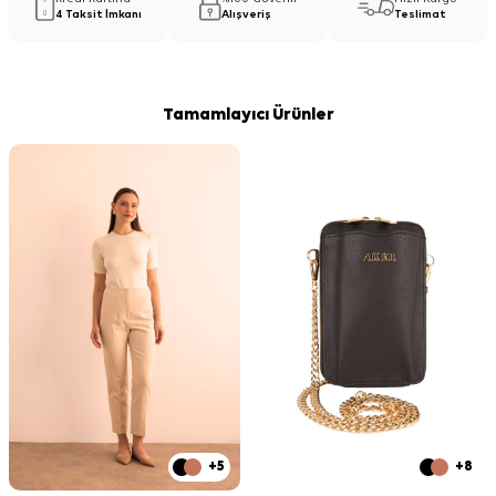
4 Taksit İmkanı
Alışveriş
Teslimat
Tamamlayıcı Ürünler
+5
+8