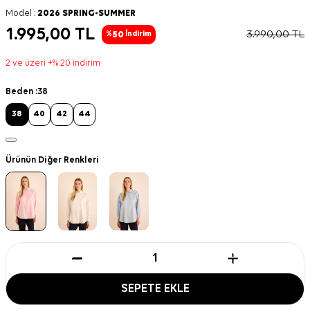
Model :
2026 SPRING-SUMMER
1.995,00
TL
3.990,00
TL
50
%
İndirim
2 ve üzeri +% 20 indirim
Beden :
38
38
40
42
44
Ürünün Diğer Renkleri
SEPETE EKLE