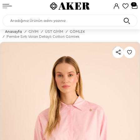
0
Anasayfa
/
GİYİM
/
ÜST GİYİM
/
GÖMLEK
/
Pembe Sırtı Volan Detaylı Cotton Gömlek