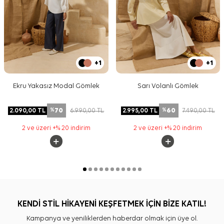
+1
+1
Ekru Yakasız Modal Gömlek
Sarı Volanlı Gömlek
70
60
2.090,00
TL
6.990,00
TL
2.995,00
TL
7.490,00
TL
%
%
2 ve üzeri +% 20 indirim
2 ve üzeri +% 20 indirim
KENDİ STİL HİKAYENİ KEŞFETMEK İÇİN BİZE KATIL!
Kampanya ve yeniliklerden haberdar olmak için üye ol.