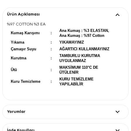
Ürün Açıklaması
%97 COTTON %3 EA
Ana Kumaş : %3 ELASTAN,
Kumaş Karışımı
:
Ana Kumaş : %97 Cotton
Yıkama
:
YIKAMAYINIZ
Çamaşır Suyu
:
AĞARTICI KULLANMAYINIZ
TAMBURLU KURUTMA
Kurutma
:
UYGULANMAZ
MAKSİMUM 110°C DE
Ütü
:
ÜTÜLENİR
KURU TEMİZLEME
Kuru Temizleme
:
YAPILABİLİR
Yorumlar
İade Koşulları