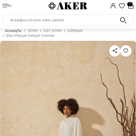
0
Anasayfa
/
GİYİM
/
ÜST GİYİM
/
GÖMLEK
/
Ekru Manşet Detaylı Gömlek