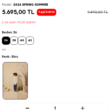
Model :
2026 SPRING-SUMMER
5.695,00
TL
9.490,00
TL
40
%
İndirim
2 ve üzeri +% 20 indirim
Beden :
36
36
38
40
42
Renk :
Ekru