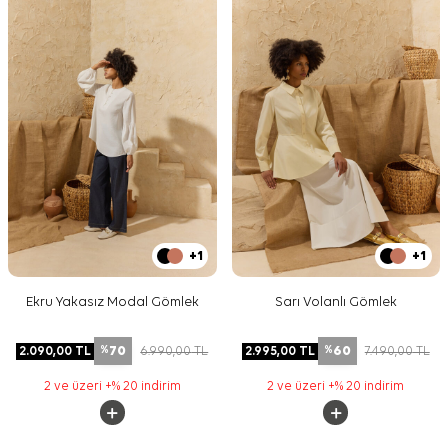
+1
+1
Ekru Yakasız Modal Gömlek
Sarı Volanlı Gömlek
70
60
2.090,00
TL
6.990,00
TL
2.995,00
TL
7.490,00
TL
%
%
2 ve üzeri +% 20 indirim
2 ve üzeri +% 20 indirim