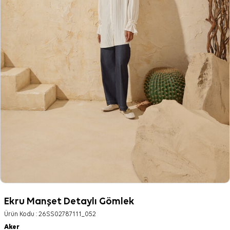
Ekru Manşet Detaylı Gömlek
Ürün Kodu :
26SS02787111_052
Aker