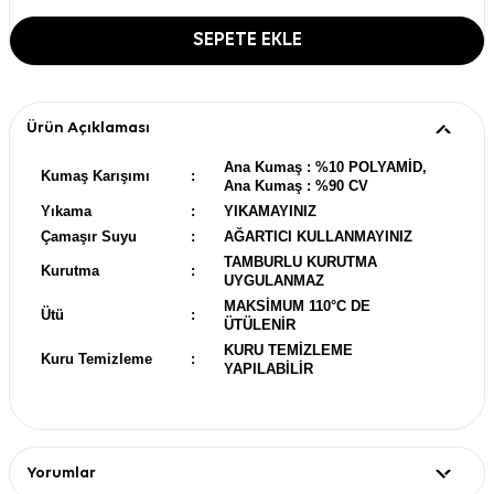
SEPETE EKLE
Ürün Açıklaması
Ana Kumaş : %10 POLYAMİD,
Kumaş Karışımı
:
Ana Kumaş : %90 CV
Yıkama
:
YIKAMAYINIZ
Çamaşır Suyu
:
AĞARTICI KULLANMAYINIZ
TAMBURLU KURUTMA
Kurutma
:
UYGULANMAZ
MAKSİMUM 110°C DE
Ütü
:
ÜTÜLENİR
KURU TEMİZLEME
Kuru Temizleme
:
YAPILABİLİR
Yorumlar