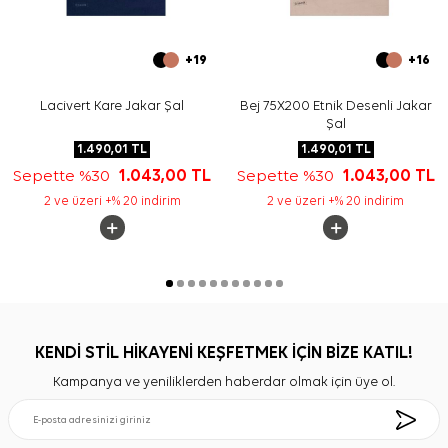
+19
+16
Lacivert Kare Jakar Şal
Bej 75X200 Etnik Desenli Jakar
Şal
1.490,01
TL
1.490,01
TL
Sepette %30
1.043,00
TL
Sepette %30
1.043,00
TL
2 ve üzeri +% 20 indirim
2 ve üzeri +% 20 indirim
KENDİ STİL HİKAYENİ KEŞFETMEK İÇİN BİZE KATIL!
Kampanya ve yeniliklerden haberdar olmak için üye ol.