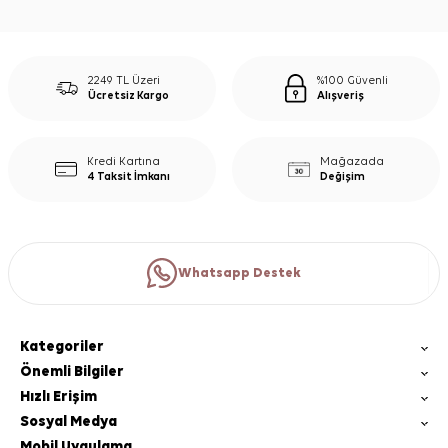
2249 TL Üzeri
%100 Güvenli
Ücretsiz Kargo
Alışveriş
Kredi Kartına
Mağazada
4 Taksit İmkanı
Değişim
Whatsapp Destek
Kategoriler
Önemli Bilgiler
Hızlı Erişim
Sosyal Medya
Mobil Uygulama