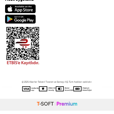
© 2025 Akerler Tekstil Ticaret ve Sanayi A.Ş. Tüm hakları saklıdır.