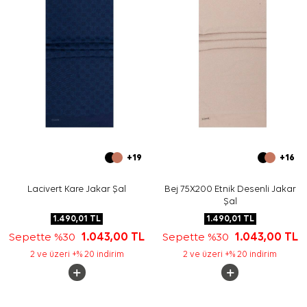
+19
+16
Lacivert Kare Jakar Şal
Bej 75X200 Etnik Desenli Jakar
Şal
1.490,01
TL
1.490,01
TL
Sepette %30
1.043,00
TL
Sepette %30
1.043,00
TL
2 ve üzeri +% 20 indirim
2 ve üzeri +% 20 indirim