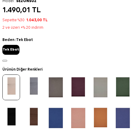
Model :
SEZONSUZ
1.490,01
TL
Sepette %30
1.043,00
TL
2 ve üzeri +% 20 indirim
Beden :
Tek Ebat
Tek Ebat
Ürünün Diğer Renkleri