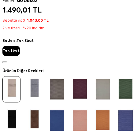
Model :
SEZONSUZ
1.490,01
TL
Sepette %30
1.043,00
TL
2 ve üzeri +% 20 indirim
Beden :
Tek Ebat
Tek Ebat
Ürünün Diğer Renkleri