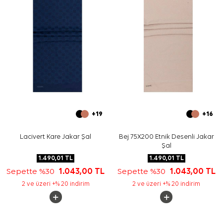
+19
+16
Lacivert Kare Jakar Şal
Bej 75X200 Etnik Desenli Jakar
Şal
1.490,01
TL
1.490,01
TL
Sepette %30
1.043,00
TL
Sepette %30
1.043,00
TL
2 ve üzeri +% 20 indirim
2 ve üzeri +% 20 indirim