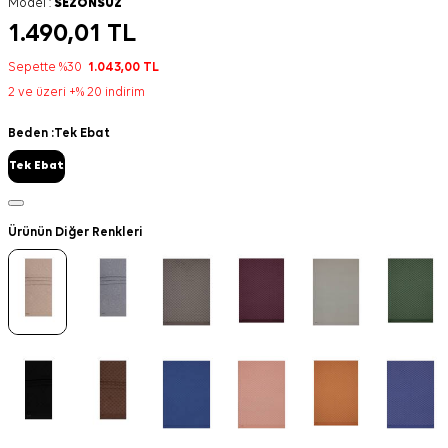
Model :
SEZONSUZ
1.490,01
TL
Sepette %30
1.043,00
TL
2 ve üzeri +% 20 indirim
Beden :
Tek Ebat
Tek Ebat
Ürünün Diğer Renkleri