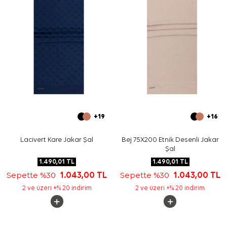
+19
+16
Lacivert Kare Jakar Şal
Bej 75X200 Etnik Desenli Jakar
Şal
1.490,01
TL
1.490,01
TL
Sepette %30
1.043,00
TL
Sepette %30
1.043,00
TL
2 ve üzeri +% 20 indirim
2 ve üzeri +% 20 indirim