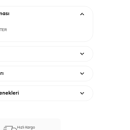
ması
STER
rı
nekleri
Hızlı Kargo