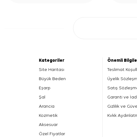
Kategoriler
Önemli Bilgil
Site Haritası
Teslimat Koşull
Büyük Beden
Üyelik Sözleş
Eşarp
Satış Sözleşm
Şal
Garanti ve İad
Arancia
Gizlilik ve Güve
Kozmetik
Kvkk Aydınlat
Aksesuar
Özel Fiyatlar