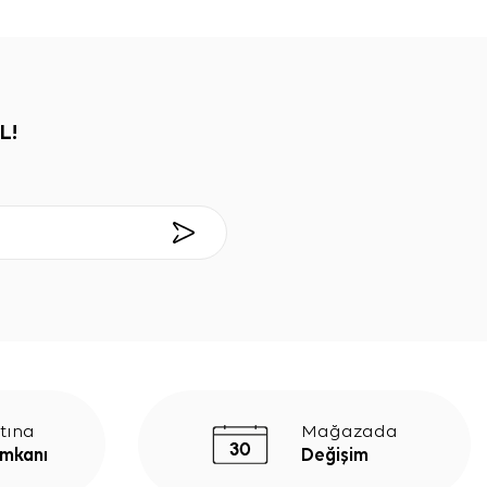
L!
tına
Mağazada
İmkanı
Değişim