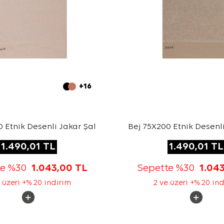
+16
 Etnik Desenli Jakar Şal
Bej 75X200 Etnik Desenli
1.490,01
TL
1.490,01
TL
te %30
1.043,00
TL
Sepette %30
1.04
 üzeri +% 20 indirim
2 ve üzeri +% 20 in