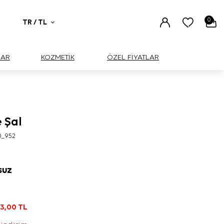
0
TR / TL
UAR
KOZMETİK
ÖZEL FİYATLAR
e Şal
0_952
SUZ
L
3,00
TL