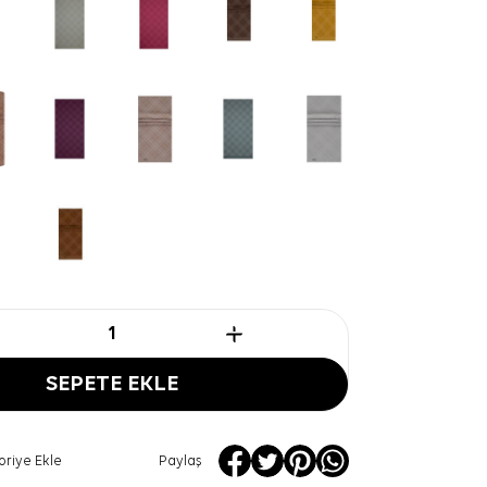
SEPETE EKLE
oriye Ekle
Paylaş