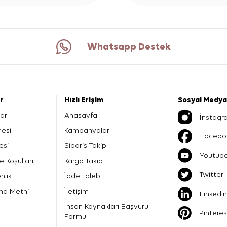
Whatsapp Destek
er
Hızlı Erişim
Sosyal Medya
arı
Anasayfa
İnstagr
mesi
Kampanyalar
Facebo
esi
Sipariş Takip
Youtub
e Koşulları
Kargo Takip
Twitter
nlik
İade Talebi
ma Metni
İletişim
Linkedin
İnsan Kaynakları Başvuru
Pinteres
Formu