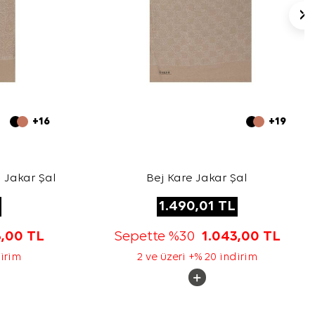
+16
+19
 Jakar Şal
Bej Kare Jakar Şal
1.490,01
TL
3,00
TL
Sepette %30
1.043,00
TL
dirim
2 ve üzeri +% 20 indirim