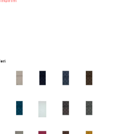
 indirim
leri