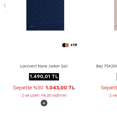
+19
Lacivert Kare Jakar Şal
Bej 75X200
1.490,01
TL
Sepette %30
1.043,00
TL
Sepet
2 ve üzeri +% 20 indirim
2 ve