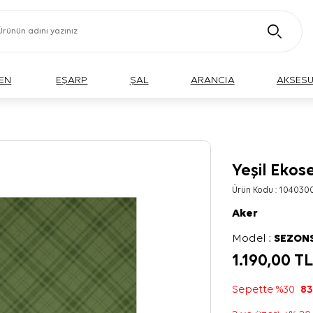
EN
EŞARP
ŞAL
ARANCIA
AKSES
Yeşil Ekos
Ürün Kodu :
104030
Aker
Model :
SEZON
1.190,00
T
Sepette %30
83