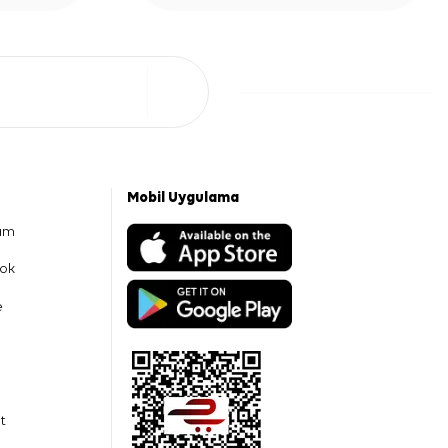
Mobil Uygulama
am
ok
e
t