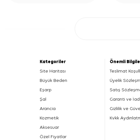
Kategoriler
Önemli Bilgil
Site Haritası
Teslimat Koşull
Büyük Beden
Üyelik Sözleş
Eşarp
Satış Sözleşm
Şal
Garanti ve İad
Arancia
Gizlilik ve Güve
Kozmetik
Kvkk Aydınlat
Aksesuar
Özel Fiyatlar