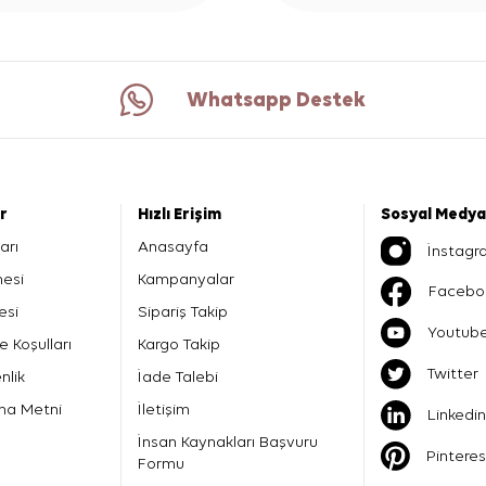
Whatsapp Destek
er
Hızlı Erişim
Sosyal Medya
arı
Anasayfa
İnstagr
mesi
Kampanyalar
Facebo
esi
Sipariş Takip
Youtub
e Koşulları
Kargo Takip
Twitter
nlik
İade Talebi
ma Metni
İletişim
Linkedin
İnsan Kaynakları Başvuru
Pinteres
Formu