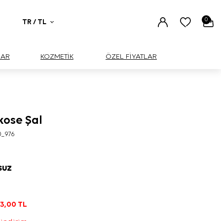
0
TR / TL
UAR
KOZMETİK
ÖZEL FİYATLAR
kose Şal
0_976
SUZ
L
3,00
TL