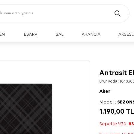
EN
EŞARP
ŞAL
ARANCIA
AKSES
Antrasit E
Ürün Kodu :
104030
Aker
Model :
SEZON
1.190,00
T
Sepette %30
83