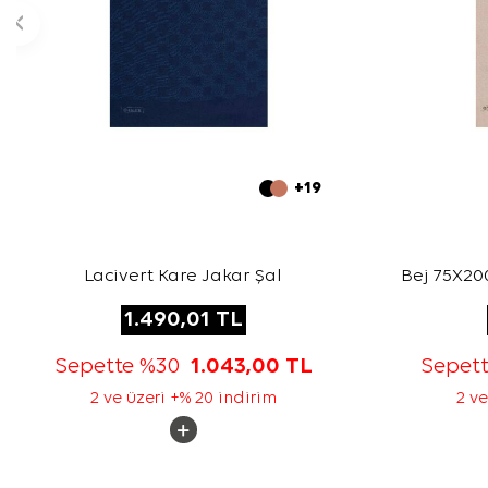
+19
Lacivert Kare Jakar Şal
Bej 75X200
1.490,01
TL
Sepette %30
1.043,00
TL
Sepet
2 ve üzeri +% 20 indirim
2 ve