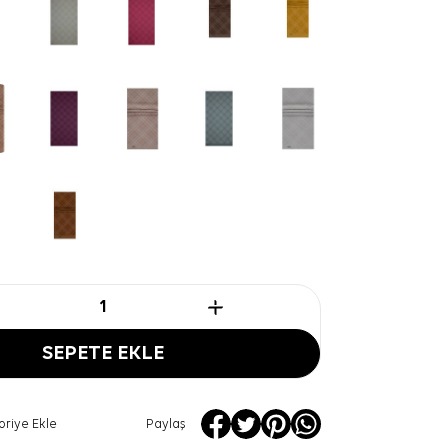
SEPETE EKLE
oriye Ekle
Paylaş