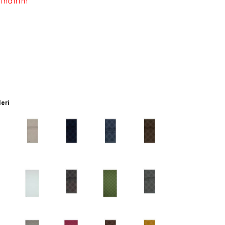
 indirim
leri