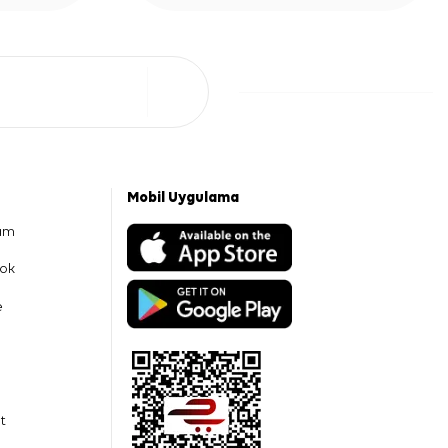
Mobil Uygulama
am
ok
e
t