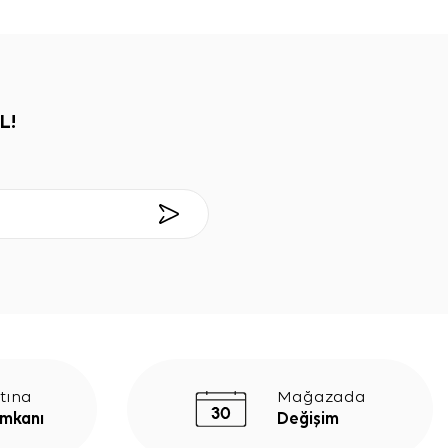
L!
tına
Mağazada
İmkanı
Değişim