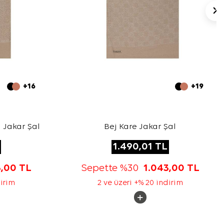
+16
+19
 Jakar Şal
Bej Kare Jakar Şal
1.490,01
TL
3,00
TL
Sepette %30
1.043,00
TL
dirim
2 ve üzeri +% 20 indirim