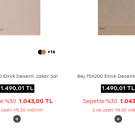
+16
 Etnik Desenli Jakar Şal
Bej 75X200 Etnik Desenli
1.490,01
TL
1.490,01
TL
te %30
1.043,00
TL
Sepette %30
1.04
 üzeri +% 20 indirim
2 ve üzeri +% 20 in