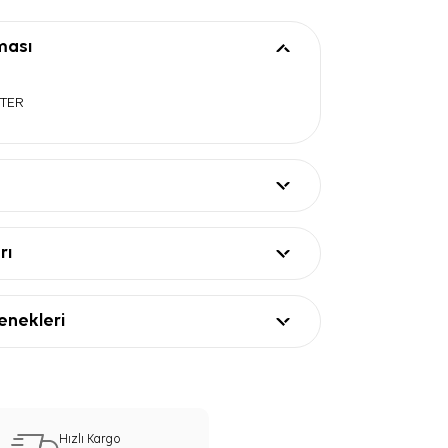
ması
STER
rı
nekleri
Hızlı Kargo