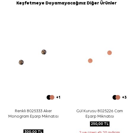
Keşfetmeye Doyamayacağınız Diğer Ürünler
+1
+3
Renkli 8025333 Aker
Gül Kurusu 8025226 Cam
Monogram Eşarp Mıknatısı
Eşarp Mıknatısı
250,00
TL
300,00
TL
2 ve üzeri +% 20 indirim