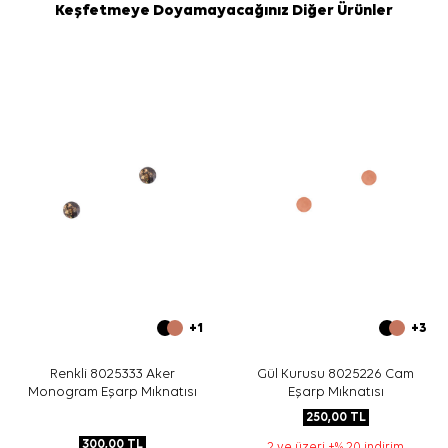
Keşfetmeye Doyamayacağınız Diğer Ürünler
+1
+3
Renkli 8025333 Aker
Gül Kurusu 8025226 Cam
Monogram Eşarp Mıknatısı
Eşarp Mıknatısı
250,00
TL
300,00
TL
2 ve üzeri +% 20 indirim