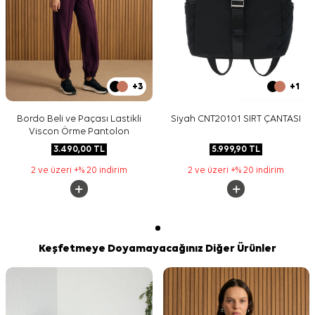
+3
+1
Bordo Beli ve Paçası Lastikli
Siyah CNT20101 SIRT ÇANTASI
Viscon Örme Pantolon
3.490,00
TL
5.999,90
TL
2 ve üzeri +% 20 indirim
2 ve üzeri +% 20 indirim
Keşfetmeye Doyamayacağınız Diğer Ürünler