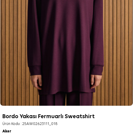
Bordo Yakası Fermuarlı Sweatshirt
Ürün Kodu :
25AW02623111_018
Aker