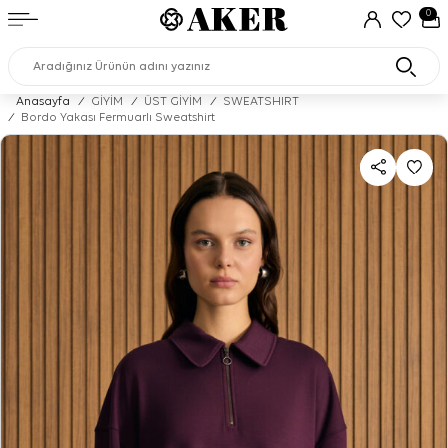
0
Anasayfa
/
GİYİM
/
ÜST GİYİM
/
SWEATSHIRT
/
Bordo Yakası Fermuarlı Sweatshirt