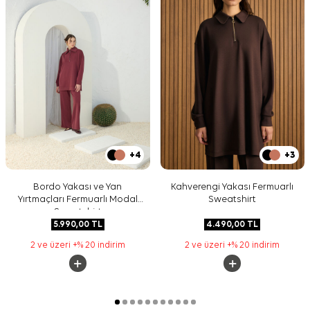
+4
+3
Bordo Yakası ve Yan
Kahverengi Yakası Fermuarlı
Yırtmaçları Fermuarlı Modal
Sweatshirt
Sweatshirt
5.990,00
TL
4.490,00
TL
2 ve üzeri +% 20 indirim
2 ve üzeri +% 20 indirim