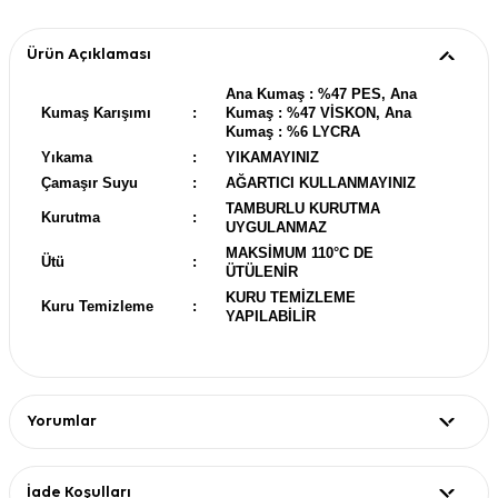
Ürün Açıklaması
Ana Kumaş : %47 PES, Ana
Kumaş Karışımı
:
Kumaş : %47 VİSKON, Ana
Kumaş : %6 LYCRA
Yıkama
:
YIKAMAYINIZ
Çamaşır Suyu
:
AĞARTICI KULLANMAYINIZ
TAMBURLU KURUTMA
Kurutma
:
UYGULANMAZ
MAKSİMUM 110°C DE
Ütü
:
ÜTÜLENİR
KURU TEMİZLEME
Kuru Temizleme
:
YAPILABİLİR
Yorumlar
İade Koşulları