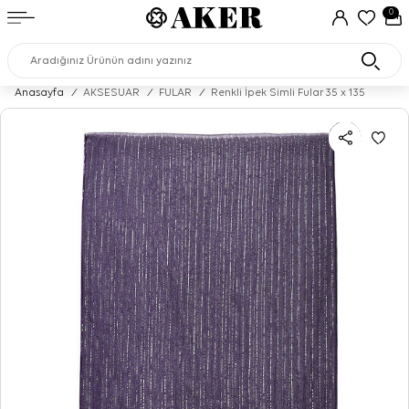
0
Anasayfa
/
AKSESUAR
/
FULAR
/
Renkli İpek Simli Fular 35 x 135