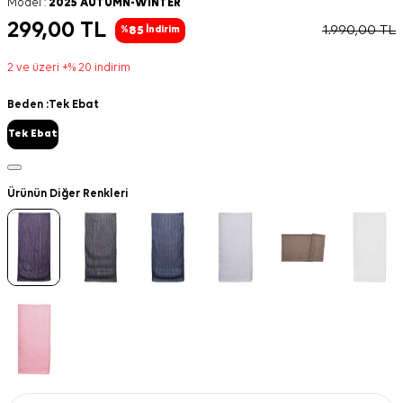
Model :
2025 AUTUMN-WINTER
299,00
TL
1.990,00
TL
85
%
İndirim
2 ve üzeri +% 20 indirim
Beden :
Tek Ebat
Tek Ebat
Ürünün Diğer Renkleri