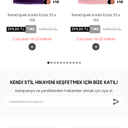
+10
+10
Renkli İpek Krinkıl Fular 35 x
Renkli İpek Krinkıl Fular 35 x
135
135
85
85
299,00
TL
1.990,00
TL
299,00
TL
1.990,00
TL
%
%
2 ve üzeri +% 20 indirim
2 ve üzeri +% 20 indirim
KENDİ STİL HİKAYENİ KEŞFETMEK İÇİN BİZE KATIL!
Kampanya ve yeniliklerden haberdar olmak için üye ol.