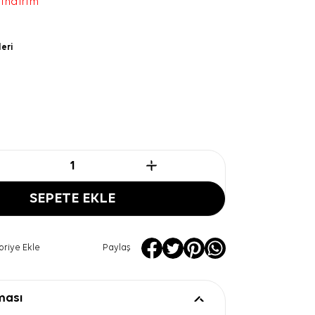
 indirim
leri
SEPETE EKLE
oriye Ekle
Paylaş
ması