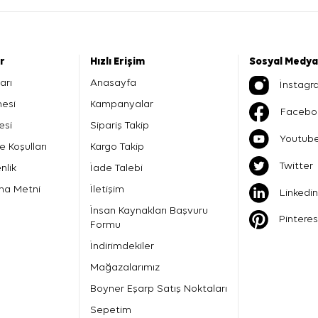
er
Hızlı Erişim
Sosyal Medya
arı
Anasayfa
İnstagr
mesi
Kampanyalar
Facebo
esi
Sipariş Takip
Youtub
e Koşulları
Kargo Takip
Twitter
nlik
İade Talebi
ma Metni
İletişim
Linkedin
İnsan Kaynakları Başvuru
Pinteres
Formu
İndirimdekiler
Mağazalarımız
Boyner Eşarp Satış Noktaları
Sepetim