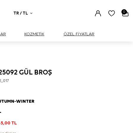
0
TR / TL
UAR
KOZMETİK
ÖZEL FİYATLAR
25092 GÜL BROŞ
2_017
AUTUMN-WINTER
L
5,00
TL