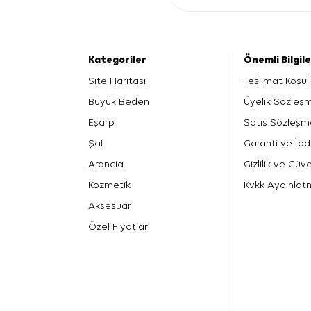
Kategoriler
Önemli Bilgil
Site Haritası
Teslimat Koşull
Büyük Beden
Üyelik Sözleş
Eşarp
Satış Sözleşm
Şal
Garanti ve İad
Arancia
Gizlilik ve Güve
Kozmetik
Kvkk Aydınlat
Aksesuar
Özel Fiyatlar