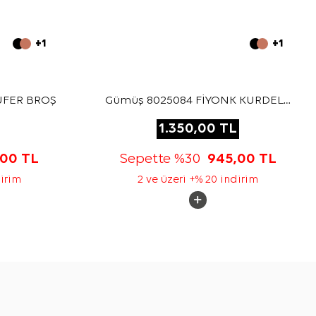
+1
+1
LUFER BROŞ
Gümüş 8025084 FİYONK KURDELE
BROŞ
1.350,00
TL
,00
TL
Sepette %30
945,00
TL
dirim
2 ve üzeri +% 20 indirim