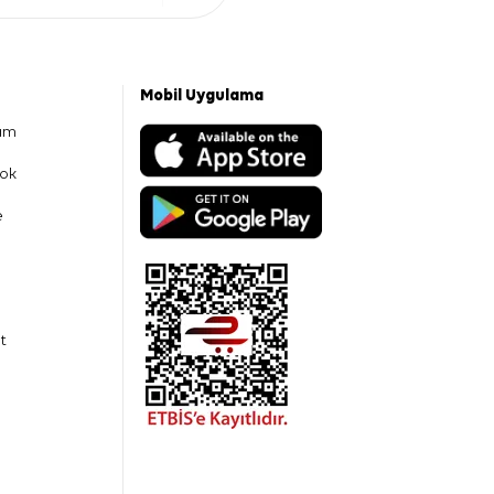
Mobil Uygulama
am
ok
e
t