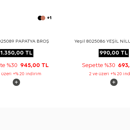
+1
8025089 PAPATYA BROŞ
Yeşil 8025086 YEŞİL Nİ
1.350,00
TL
990,00
TL
tte %30
945,00
TL
Sepette %30
693
 üzeri +% 20 indirim
2 ve üzeri +% 20 in