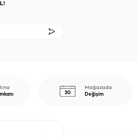
L!
tına
Mağazada
İmkanı
Değişim