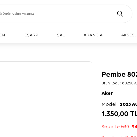
EN
EŞARP
ŞAL
ARANCIA
AKSES
Pembe 80
Ürün Kodu :
802509
Aker
Model :
2025 
1.350,00
T
Sepette %30
94