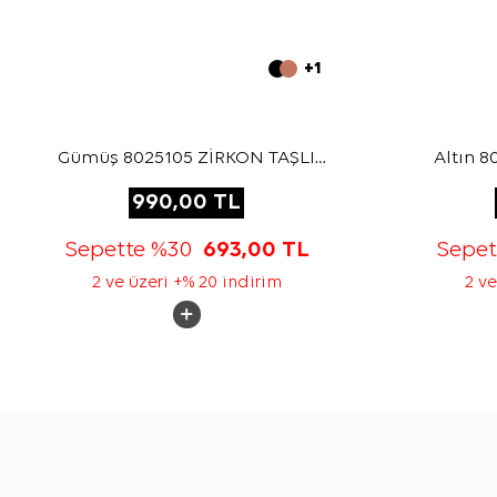
+1
Gümüş 8025105 ZİRKON TAŞLI
Altın 
BROŞ
990,00
TL
Sepette %30
693,00
TL
Sepe
2 ve üzeri +% 20 indirim
2 ve