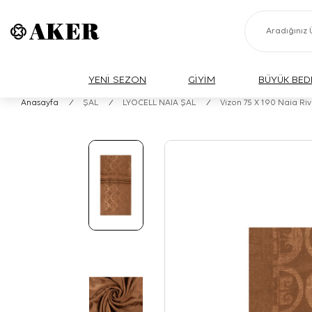
YENİ SEZON
GİYİM
BÜYÜK BED
Anasayfa
/
ŞAL
/
LYOCELL NAIA ŞAL
/
Vizon 75 X 190 Naia Riv