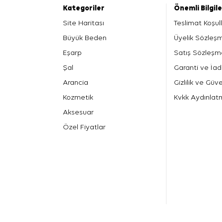
Kategoriler
Önemli Bilgil
Site Haritası
Teslimat Koşull
Büyük Beden
Üyelik Sözleş
Eşarp
Satış Sözleşm
Şal
Garanti ve İad
Arancia
Gizlilik ve Güve
Kozmetik
Kvkk Aydınlat
Aksesuar
Özel Fiyatlar