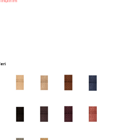
 indirim
leri