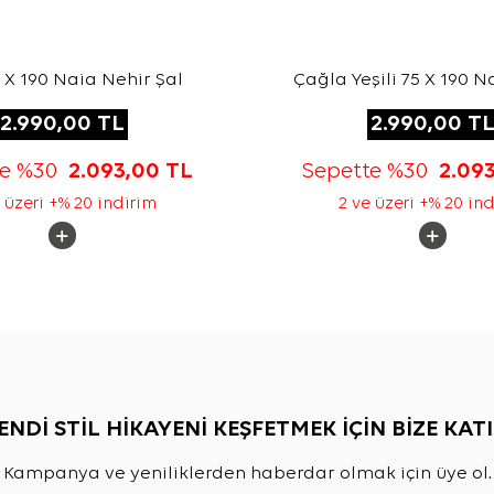
5 X 190 Naia Nehir Şal
Çağla Yeşili 75 X 190 N
Şal
2.990,00
TL
2.990,00
T
te %30
2.093,00
TL
Sepette %30
2.09
 üzeri +% 20 indirim
2 ve üzeri +% 20 in
ENDİ STİL HİKAYENİ KEŞFETMEK İÇİN BİZE KATI
Kampanya ve yeniliklerden haberdar olmak için üye ol.