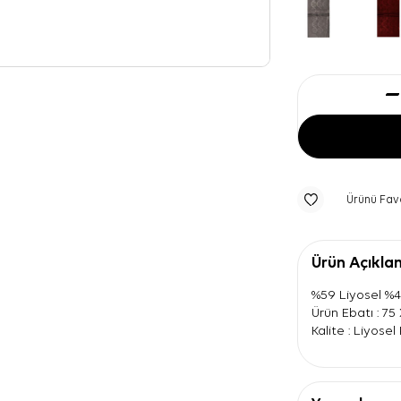
Ürünü Fav
Ürün Açıkla
%59 Liyosel %
Ürün Ebatı : 75
Kalite : Liyose