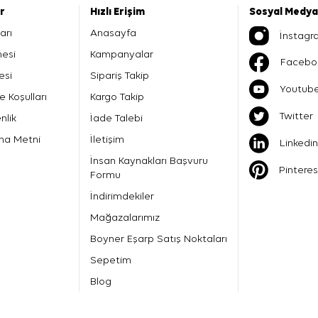
er
Hızlı Erişim
Sosyal Medya
arı
Anasayfa
İnstagr
mesi
Kampanyalar
Facebo
esi
Sipariş Takip
Youtub
e Koşulları
Kargo Takip
Twitter
nlik
İade Talebi
ma Metni
İletişim
Linkedin
İnsan Kaynakları Başvuru
Pinteres
Formu
İndirimdekiler
Mağazalarımız
Boyner Eşarp Satış Noktaları
Sepetim
Blog