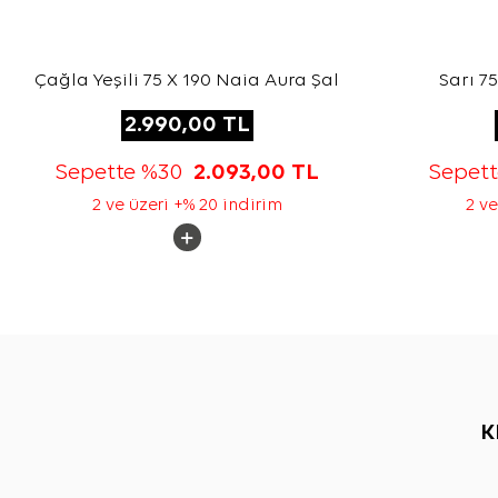
Çağla Yeşili 75 X 190 Naia Aura Şal
Sarı 7
2.990,00
TL
Sepette %30
2.093,00
TL
Sepet
2 ve üzeri +% 20 indirim
2 ve
K