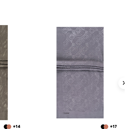
+14
+17