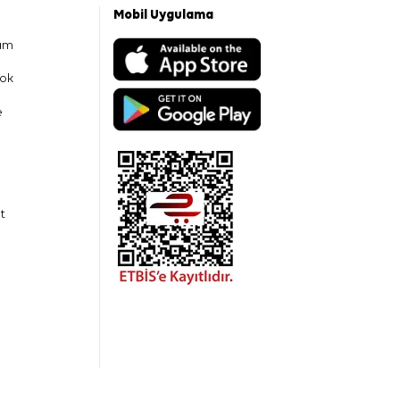
Mobil Uygulama
am
ok
e
t