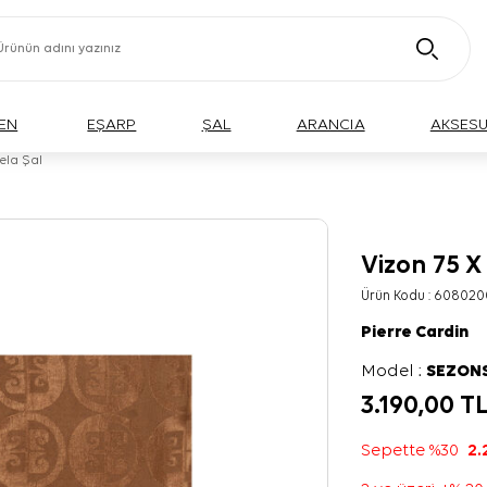
EN
EŞARP
ŞAL
ARANCIA
AKSES
ela Şal
Vizon 75 X
Ürün Kodu :
608020
Pierre Cardin
Model :
SEZON
3.190,00
T
Sepette %30
2.