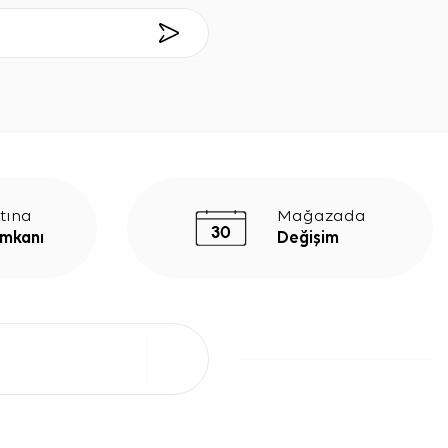
tına
Mağazada
İmkanı
Değişim