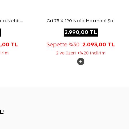
aia Nehir
Gri 75 X 190 Naia Harmoni Şal
L
2.990,00
TL
3,00
TL
Sepette %30
2.093,00
TL
dirim
2 ve üzeri +% 20 indirim
L!