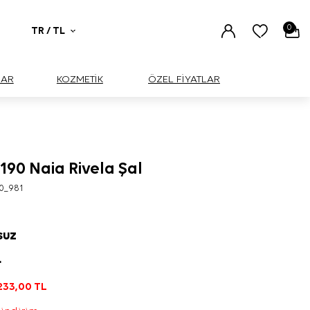
0
TR / TL
UAR
KOZMETİK
ÖZEL FİYATLAR
 190 Naia Rivela Şal
0_981
SUZ
L
233,00
TL