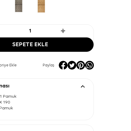
SEPETE EKLE
oriye Ekle
Paylaş
ması
41 Pamuk
 X 190
l Pamuk