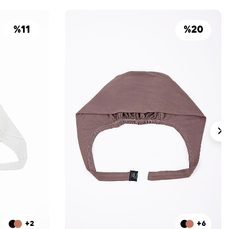
%
11
%
20
+2
+6