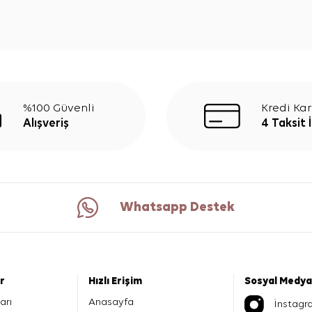
%100 Güvenli
Kredi Kar
Alışveriş
4 Taksit 
Whatsapp Destek
er
Hızlı Erişim
Sosyal Medya
arı
Anasayfa
İnstagr