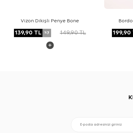
Vizon Dikişli Penye Bone
Bordo
139,90
TL
149,90
TL
199,90
7
%
K