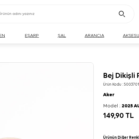
EN
EŞARP
ŞAL
ARANCIA
AKSES
Bej Dikişl
Ürün Kodu :
5003701
Aker
Model :
2025 
149,90
TL
Ürünün Diğer Renk