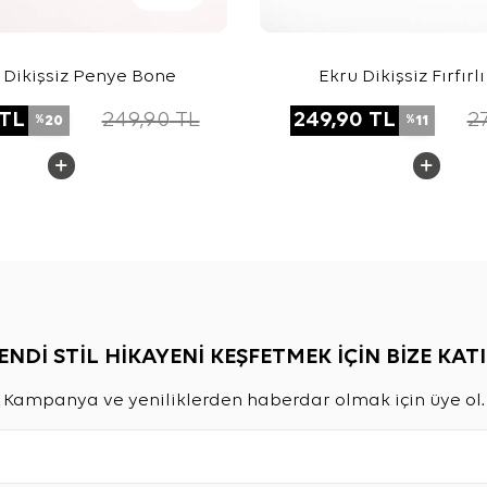
 Dikişsiz Penye Bone
Ekru Dikişsiz Fırfırl
TL
249,90
TL
249,90
TL
2
20
11
%
%
ENDİ STİL HİKAYENİ KEŞFETMEK İÇİN BİZE KATI
Kampanya ve yeniliklerden haberdar olmak için üye ol.