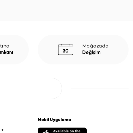
tına
Mağazada
İmkanı
Değişim
Mobil Uygulama
am