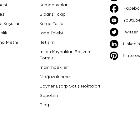
mesi
Kampanyalar
Facebo
esi
Sipariş Takip
Youtub
e Koşulları
Kargo Takip
Twitter
nlik
İade Talebi
ma Metni
İletişim
Linkedin
İnsan Kaynakları Başvuru
Pinteres
Formu
İndirimdekiler
Mağazalarımız
Boyner Eşarp Satış Noktaları
Sepetim
Blog