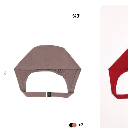
%
7
+7