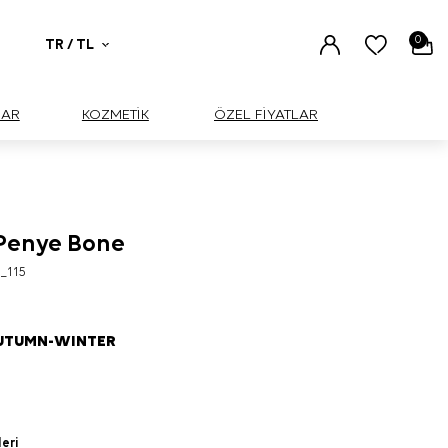
0
TR / TL
UAR
KOZMETİK
ÖZEL FİYATLAR
i Penye Bone
_115
AUTUMN-WINTER
leri