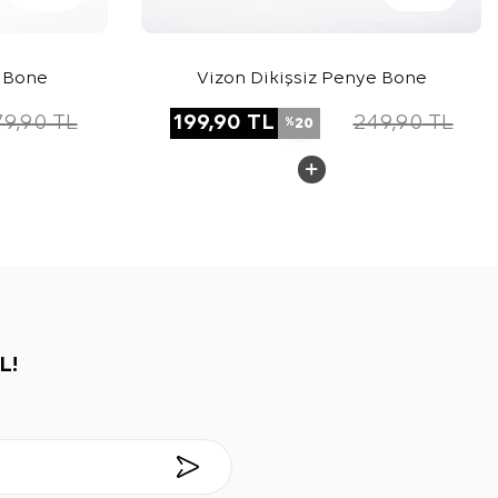
ı Bone
Vizon Dikişsiz Penye Bone
79,90
TL
199,90
TL
249,90
TL
20
%
L!