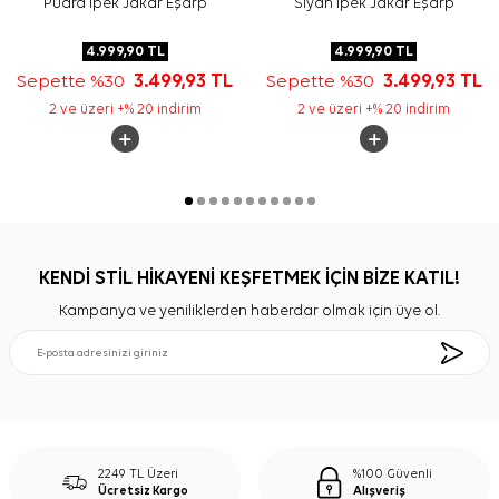
Pudra İpek Jakar Eşarp
Siyah İpek Jakar Eşarp
4.999,90
TL
4.999,90
TL
Sepette %30
3.499,93
TL
Sepette %30
3.499,93
TL
2 ve üzeri +% 20 indirim
2 ve üzeri +% 20 indirim
KENDİ STİL HİKAYENİ KEŞFETMEK İÇİN BİZE KATIL!
Kampanya ve yeniliklerden haberdar olmak için üye ol.
2249 TL Üzeri
%100 Güvenli
Ücretsiz Kargo
Alışveriş