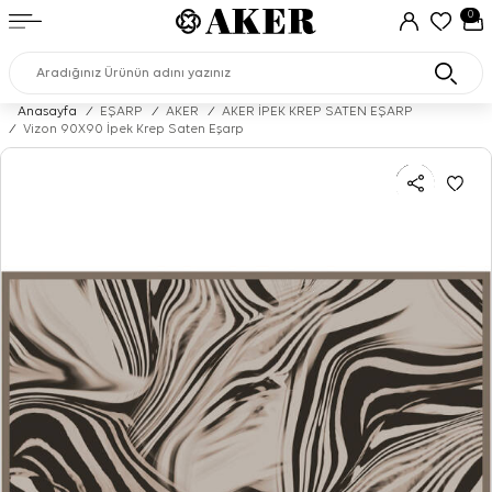
0
Anasayfa
/
EŞARP
/
AKER
/
AKER İPEK KREP SATEN EŞARP
/
Vizon 90X90 İpek Krep Saten Eşarp