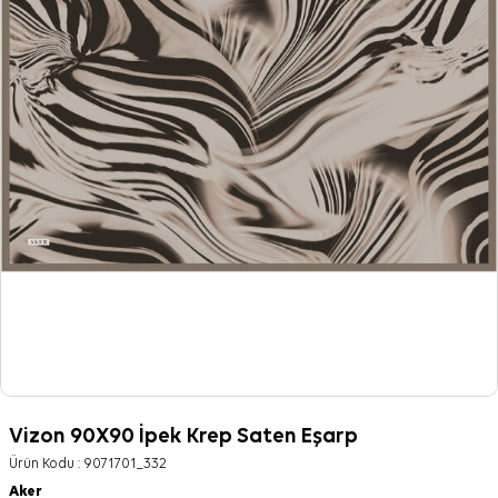
Vizon 90X90 İpek Krep Saten Eşarp
Ürün Kodu :
9071701_332
Aker