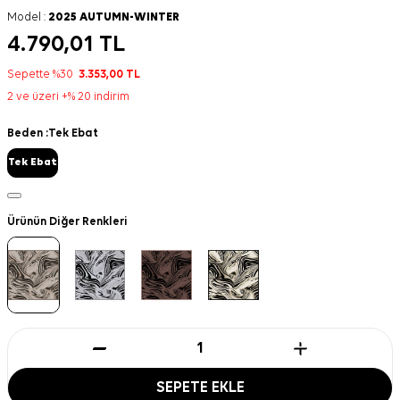
Model :
2025 AUTUMN-WINTER
4.790,01
TL
Sepette %30
3.353,00
TL
2 ve üzeri +% 20 indirim
Beden :
Tek Ebat
Tek Ebat
Ürünün Diğer Renkleri
SEPETE EKLE