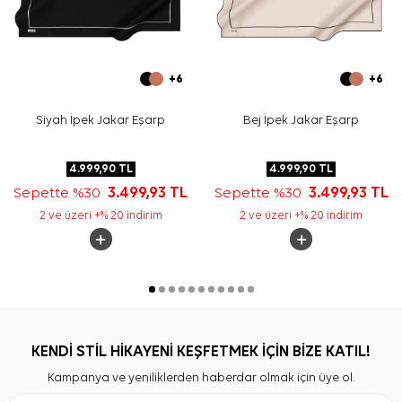
+6
+6
Siyah İpek Jakar Eşarp
Bej İpek Jakar Eşarp
4.999,90
TL
4.999,90
TL
Sepette %30
3.499,93
TL
Sepette %30
3.499,93
TL
2 ve üzeri +% 20 indirim
2 ve üzeri +% 20 indirim
KENDİ STİL HİKAYENİ KEŞFETMEK İÇİN BİZE KATIL!
Kampanya ve yeniliklerden haberdar olmak için üye ol.