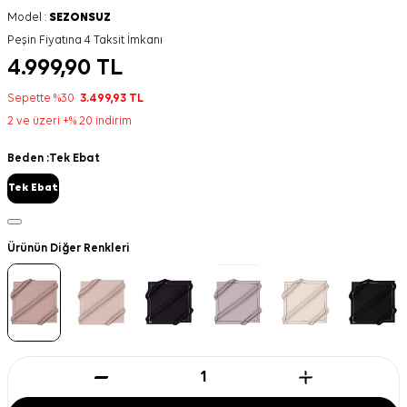
Model :
SEZONSUZ
Peşin Fiyatına 4 Taksit İmkanı
4.999,90
TL
Sepette %30
3.499,93
TL
2 ve üzeri +% 20 indirim
Beden :
Tek Ebat
Tek Ebat
Ürünün Diğer Renkleri