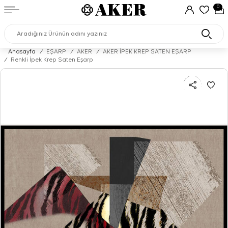
0
Anasayfa
/
EŞARP
/
AKER
/
AKER İPEK KREP SATEN EŞARP
/
Renkli İpek Krep Saten Eşarp