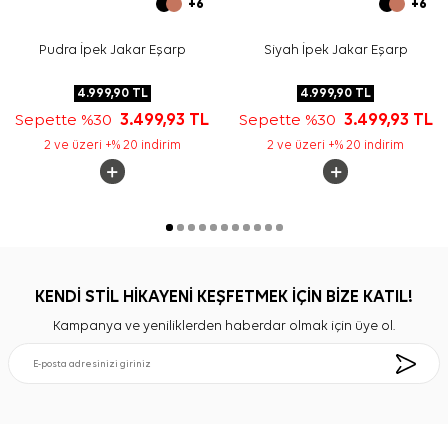
+6
+6
Pudra İpek Jakar Eşarp
Siyah İpek Jakar Eşarp
4.999,90
TL
4.999,90
TL
Sepette %30
3.499,93
TL
Sepette %30
3.499,93
TL
2 ve üzeri +% 20 indirim
2 ve üzeri +% 20 indirim
KENDİ STİL HİKAYENİ KEŞFETMEK İÇİN BİZE KATIL!
Kampanya ve yeniliklerden haberdar olmak için üye ol.