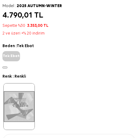
Model :
2025 AUTUMN-WINTER
4.790,01
TL
Sepette %30
3.353,00
TL
2 ve üzeri +% 20 indirim
Beden :
Tek Ebat
Tek Ebat
Renk :
Renkli