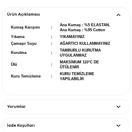
Ürün Açıklaması
Ana Kumaş : %5 ELASTAN,
Kumaş Karışımı
:
Ana Kumaş : %95 Cotton
Yıkama
:
YIKAMAYINIZ
Çamaşır Suyu
:
AĞARTICI KULLANMAYINIZ
TAMBURLU KURUTMA
Kurutma
:
UYGULANMAZ
MAKSİMUM 110°C DE
Ütü
:
ÜTÜLENİR
KURU TEMİZLEME
Kuru Temizleme
:
YAPILABİLİR
Yorumlar
İade Koşulları