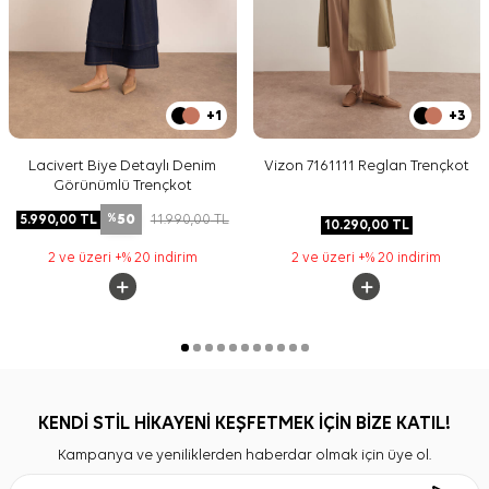
+1
+3
Lacivert Biye Detaylı Denim
Vizon 7161111 Reglan Trençkot
Görünümlü Trençkot
50
5.990,00
TL
11.990,00
TL
%
10.290,00
TL
2 ve üzeri +% 20 indirim
2 ve üzeri +% 20 indirim
KENDİ STİL HİKAYENİ KEŞFETMEK İÇİN BİZE KATIL!
Kampanya ve yeniliklerden haberdar olmak için üye ol.