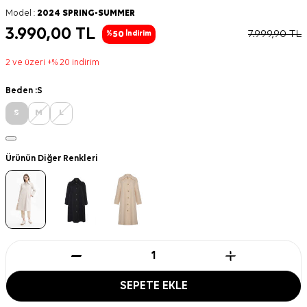
Model :
2024 SPRING-SUMMER
3.990,00
TL
7.999,90
TL
50
%
İndirim
2 ve üzeri +% 20 indirim
Beden :
S
S
M
L
Ürünün Diğer Renkleri
SEPETE EKLE