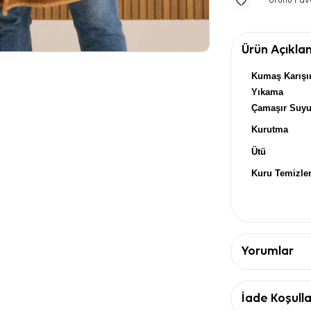
Ürünü Fav
Ürün Açıkla
Kumaş Karışı
Yıkama
Çamaşır Suy
Kurutma
Ütü
Kuru Temizl
Yorumlar
İade Koşulla