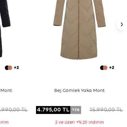
+2
+2
 Mont
Bej Gömlek Yaka Mont
.990,00
TL
4.795,00
TL
15.990,00
TL
70
%
dirim
2 ve üzeri +% 20 indirim