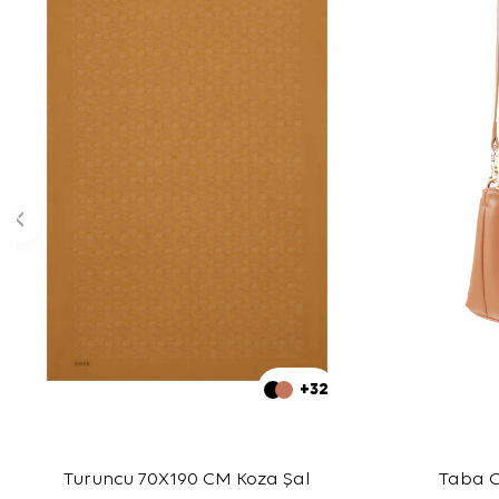
+32
Turuncu 70X190 CM Koza Şal
Taba C