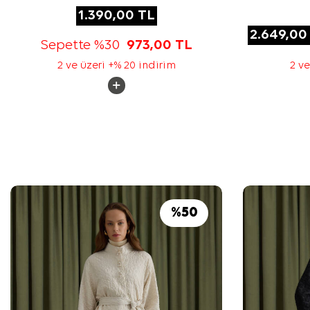
1.390,00
TL
2.649,00
Sepette %30
973,00
TL
2 ve üzeri +% 20 indirim
2 ve
%
50