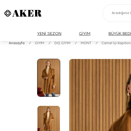
YENİ SEZON
GİYİM
BÜYÜK BED
Anasayfa
/
GİYİM
/
DIŞ GİYİM
/
MONT
/
Camel İçi Kapiton