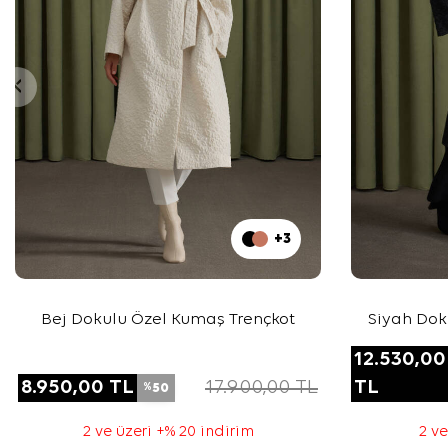
+3
Bej Dokulu Özel Kumaş Trençkot
Siyah Dok
12.530,00
8.950,00
TL
17.900,00
TL
TL
50
%
2 ve üzeri +% 20 indirim
2 ve