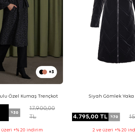
+3
ulu Özel Kumaş Trençkot
Siyah Gömlek Yaka
17.900,00
30
%
TL
4.795,00
TL
15
70
%
 üzeri +% 20 indirim
2 ve üzeri +% 20 in