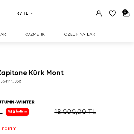
0
TR / TL
UAR
KOZMETİK
ÖZEL FİYATLAR
 Kapitone Kürk Mont
564111_038
AUTUMN-WINTER
L
18.000,00
TL
50
%
İndirim
 indirim