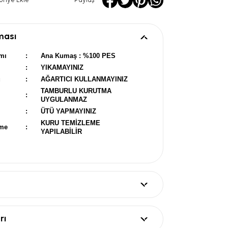
oriye Ekle
Paylaş
ması
mı
:
Ana Kumaş : %100 PES
:
YIKAMAYINIZ
u
:
AĞARTICI KULLANMAYINIZ
TAMBURLU KURUTMA
:
UYGULANMAZ
:
ÜTÜ YAPMAYINIZ
KURU TEMİZLEME
eme
:
YAPILABİLİR
rı