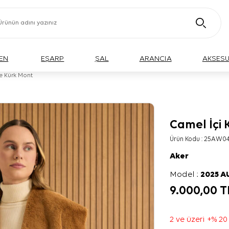
EN
EŞARP
ŞAL
ARANCIA
AKSES
e Kürk Mont
Camel İçi
Ürün Kodu :
25AW04
Aker
Model :
2025 
9.000,00
T
2 ve üzeri +% 20