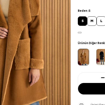
Beden :
S
S
M
L
Ürünün Diğer Renk