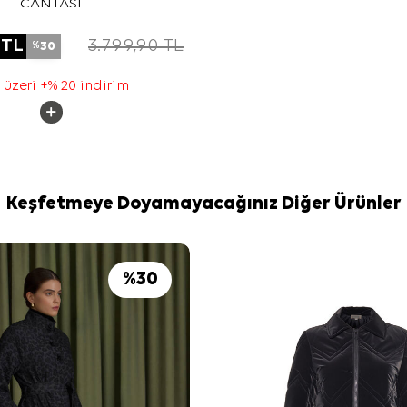
ÇANTASI
TL
3.799,90
TL
30
%
 üzeri +% 20 indirim
Keşfetmeye Doyamayacağınız Diğer Ürünler
%
30