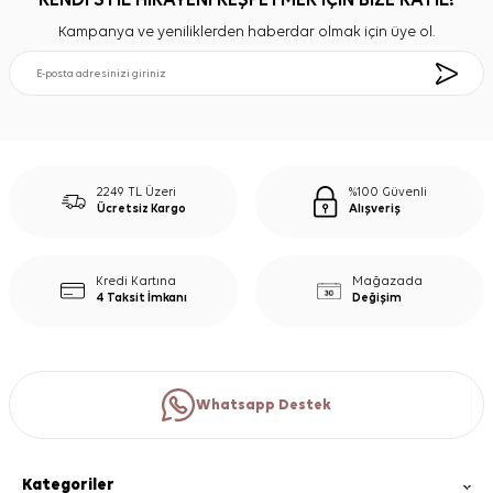
KENDİ STİL HİKAYENİ KEŞFETMEK İÇİN BİZE KATIL!
Kampanya ve yeniliklerden haberdar olmak için üye ol.
2249 TL Üzeri
%100 Güvenli
Ücretsiz Kargo
Alışveriş
Kredi Kartına
Mağazada
4 Taksit İmkanı
Değişim
Whatsapp Destek
Kategoriler