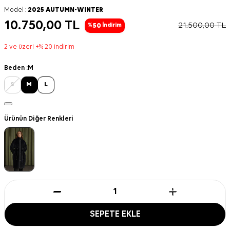
Model :
2025 AUTUMN-WINTER
10.750,00
TL
21.500,00
TL
50
%
İndirim
2 ve üzeri +% 20 indirim
Beden :
M
S
M
L
Ürünün Diğer Renkleri
SEPETE EKLE