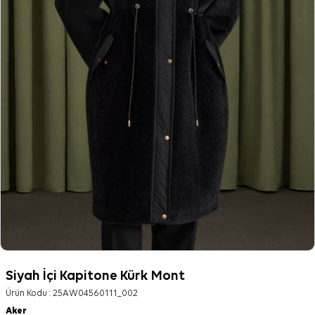
Siyah İçi Kapitone Kürk Mont
Ürün Kodu :
25AW04560111_002
Aker