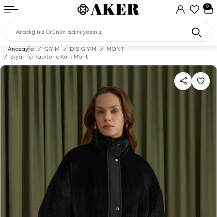
0
Anasayfa
/
GİYİM
/
DIŞ GİYİM
/
MONT
/
Siyah İçi Kapitone Kürk Mont