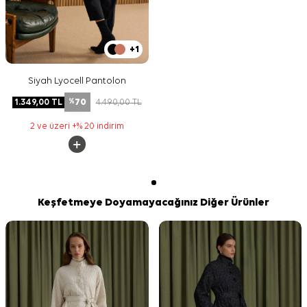
+1
Siyah Lyocell Pantolon
70
1.349,00
TL
4.490,00
TL
%
2 ve üzeri +% 20 indirim
Keşfetmeye Doyamayacağınız Diğer Ürünler