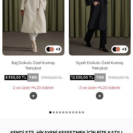
+3
+3
Bej Dokulu Özel Kumaş
Siyah Dokulu Özel Kumaş
Trençkot
Trençkot
50
30
8.950,00
TL
17.900,00
TL
12.530,00
TL
17.900,00
TL
%
%
2 ve üzeri +% 20 indirim
2 ve üzeri +% 20 indirim