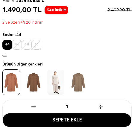
Model :
2024 SS BASİC
1.490,00
TL
2.499,90
TL
40
%
İndirim
2 ve üzeri +% 20 indirim
Beden :
44
44
46
48
50
Ürünün Diğer Renkleri
SEPETE EKLE