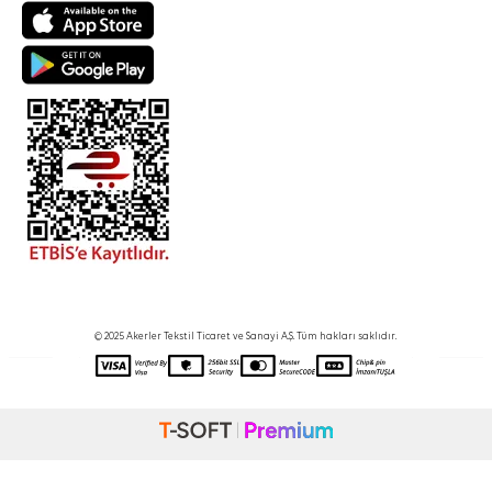
© 2025 Akerler Tekstil Ticaret ve Sanayi A.Ş. Tüm hakları saklıdır.