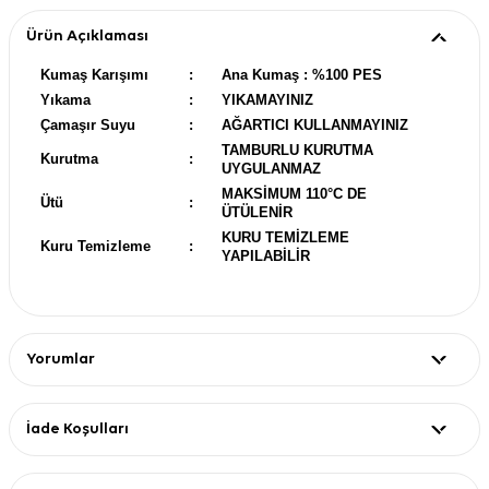
Ürün Açıklaması
Kumaş Karışımı
:
Ana Kumaş : %100 PES
Yıkama
:
YIKAMAYINIZ
Çamaşır Suyu
:
AĞARTICI KULLANMAYINIZ
TAMBURLU KURUTMA
Kurutma
:
UYGULANMAZ
MAKSİMUM 110°C DE
Ütü
:
ÜTÜLENİR
KURU TEMİZLEME
Kuru Temizleme
:
YAPILABİLİR
Yorumlar
İade Koşulları