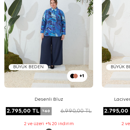
BÜYÜK BEDEN
BÜYÜK 
+1
Desenli Bluz
Lacive
2.795,00
TL
6.990,00
TL
2.795,00
60
%
2 ve üzeri +% 20 indirim
2 ve