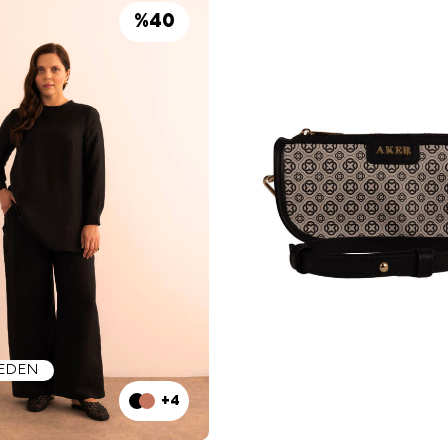
%
40
BEDEN
+4