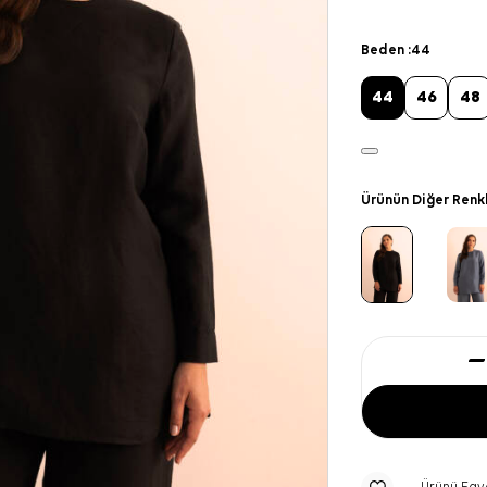
Beden :
44
44
46
48
Ürünün Diğer Renk