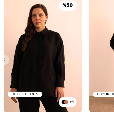
%
50
BÜYÜK BEDEN
BÜYÜK 
+1