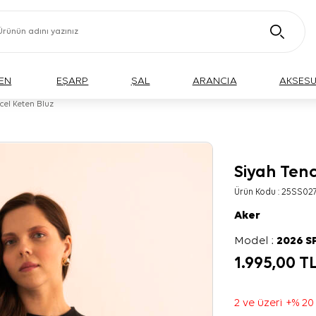
EN
EŞARP
ŞAL
ARANCIA
AKSES
cel Keten Bluz
Siyah Tenc
BÜYÜK BEDEN
Ürün Kodu :
25SS02
Aker
Model :
2026 S
1.995,00
T
2 ve üzeri +% 20