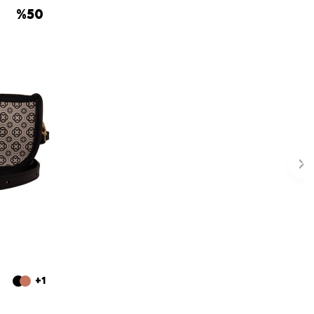
%
50
+1