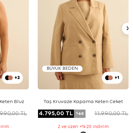
BÜYÜK BEDEN
+2
+1
 Keten Bluz
Taş Kruvaze Kapama Keten Ceket
.990,00
TL
4.795,00
TL
11.990,00
TL
60
%
dirim
2 ve üzeri +% 20 indirim