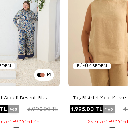
BEDEN
BÜYÜK BEDEN
+1
rt Godeli Desenli Bluz
Taş Bisiklet Yaka Kolsuz
TL
6.990,00
TL
1.995,00
TL
4
60
60
%
%
 üzeri +% 20 indirim
2 ve üzeri +% 20 in