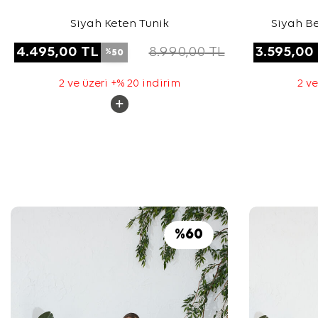
Siyah Keten Tunik
Siyah Be
4.495,00
TL
8.990,00
TL
3.595,00
50
%
2 ve üzeri +% 20 indirim
2 ve
%
60