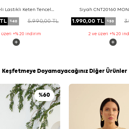
li Lastikli Keten Tencel
Siyah CNT20160 MO
Pantolon
OMUZ ÇANTA
TL
5.990,00
TL
1.990,00
TL
3
40
50
%
%
 üzeri +% 20 indirim
2 ve üzeri +% 20 in
Keşfetmeye Doyamayacağınız Diğer Ürünler
%
60