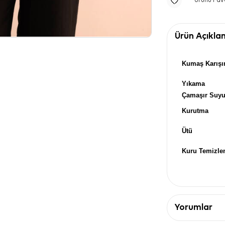
Ürünü Fav
Ürün Açıkla
Kumaş Karışı
Yıkama
Çamaşır Suy
Kurutma
Ütü
Kuru Temizl
Yorumlar