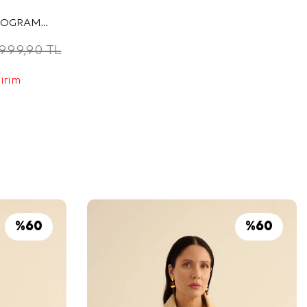
NOGRAM
.999,90
TL
dirim
%
60
%
60