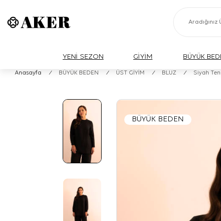
YENİ SEZON
GİYİM
BÜYÜK BED
Anasayfa
/
BÜYÜK BEDEN
/
ÜST GİYİM
/
BLUZ
/
Siyah Ten
BÜYÜK BEDEN