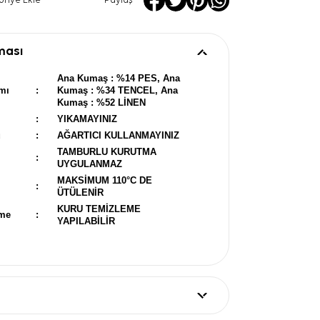
oriye Ekle
Paylaş
ması
Ana Kumaş : %14 PES, Ana
mı
:
Kumaş : %34 TENCEL, Ana
Kumaş : %52 LİNEN
:
YIKAMAYINIZ
u
:
AĞARTICI KULLANMAYINIZ
TAMBURLU KURUTMA
:
UYGULANMAZ
MAKSİMUM 110°C DE
:
ÜTÜLENİR
KURU TEMİZLEME
eme
:
YAPILABİLİR