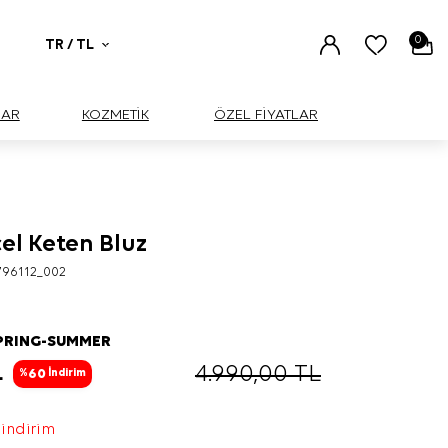
0
TR / TL
UAR
KOZMETİK
ÖZEL FİYATLAR
el Keten Bluz
BÜYÜK
796112_002
PRING-SUMMER
L
4.990,00
TL
60
%
İndirim
 indirim