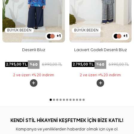
BÜYÜK BEDEN
BÜYÜK BEDEN
+1
+1
Desenli Bluz
Lacivert Godeli Desenli Bluz
60
60
2.795,00
TL
6.990,00
TL
2.795,00
TL
6.990,00
TL
%
%
2 ve üzeri +% 20 indirim
2 ve üzeri +% 20 indirim
KENDİ STİL HİKAYENİ KEŞFETMEK İÇİN BİZE KATIL!
Kampanya ve yeniliklerden haberdar olmak için üye ol.