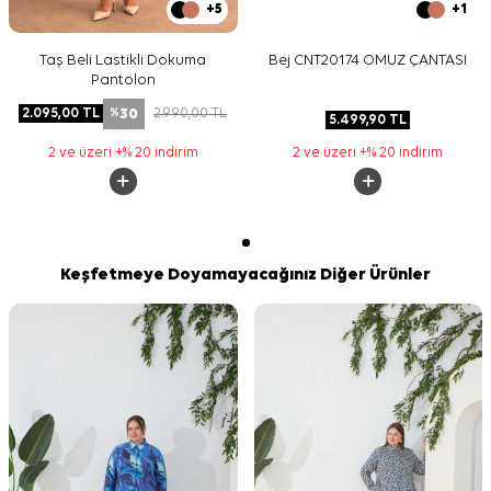
+5
+1
Taş Beli Lastikli Dokuma
Bej CNT20174 OMUZ ÇANTASI
Pantolon
30
2.095,00
TL
2.990,00
TL
%
5.499,90
TL
2 ve üzeri +% 20 indirim
2 ve üzeri +% 20 indirim
Keşfetmeye Doyamayacağınız Diğer Ürünler