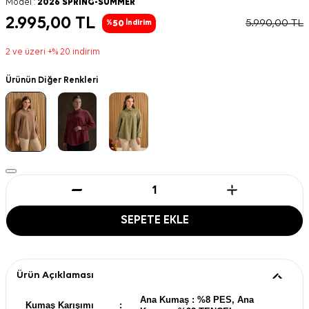
Model :
2026 SPRING-SUMMER
2.995,00
TL
5.990,00
TL
50
%
İndirim
2 ve üzeri +% 20 indirim
Ürünün Diğer Renkleri
SEPETE EKLE
Ürün Açıklaması
Ana Kumaş : %8 PES, Ana
Kumaş Karışımı
: