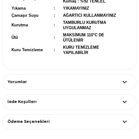
Kumaş : %92 TENCEL
Yıkama
:
YIKAMAYINIZ
Çamaşır Suyu
:
AĞARTICI KULLANMAYINIZ
TAMBURLU KURUTMA
Kurutma
:
UYGULANMAZ
MAKSİMUM 110°C DE
Ütü
:
ÜTÜLENİR
KURU TEMİZLEME
Kuru Temizleme
:
YAPILABİLİR
Yorumlar
İade Koşulları
Ödeme Seçenekleri