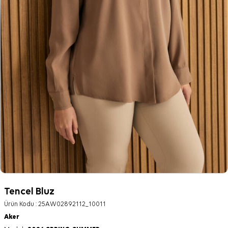
Tencel Bluz
Ürün Kodu :
25AW02892112_10011
Aker