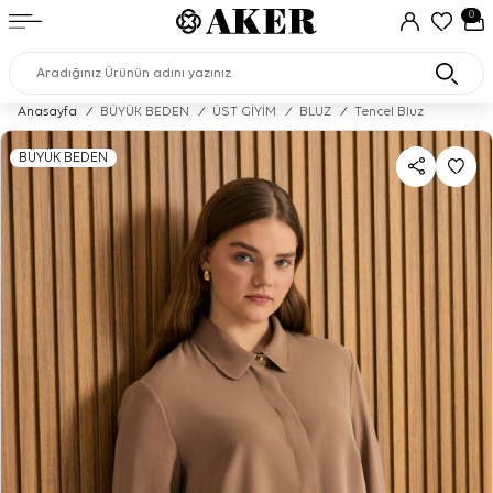
0
Anasayfa
/
BÜYÜK BEDEN
/
ÜST GİYİM
/
BLUZ
/
Tencel Bluz
BÜYÜK BEDEN