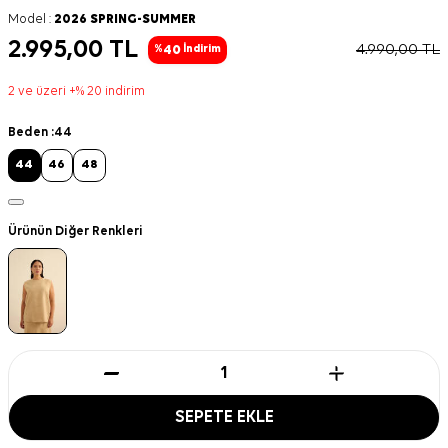
Model :
2026 SPRING-SUMMER
2.995,00
TL
4.990,00
TL
40
%
İndirim
2 ve üzeri +% 20 indirim
Beden :
44
44
46
48
Ürünün Diğer Renkleri
SEPETE EKLE