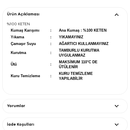
Ürün Açıklaması
%100 KETEN
Kumaş Karışımı
:
Ana Kumaş : %100 KETEN
Yıkama
:
YIKAMAYINIZ
Çamaşır Suyu
:
AĞARTICI KULLANMAYINIZ
TAMBURLU KURUTMA
Kurutma
:
UYGULANMAZ
MAKSİMUM 110°C DE
Ütü
:
ÜTÜLENİR
KURU TEMİZLEME
Kuru Temizleme
:
YAPILABİLİR
Yorumlar
İade Koşulları