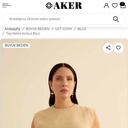
0
Anasayfa
/
BÜYÜK BEDEN
/
ÜST GİYİM
/
BLUZ
/
Taş Keten Kolsuz Bluz
BÜYÜK BEDEN