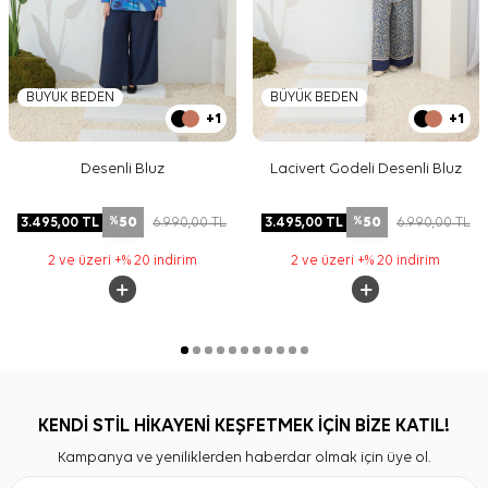
BÜYÜK BEDEN
BÜYÜK BEDEN
+1
+1
Desenli Bluz
Lacivert Godeli Desenli Bluz
50
50
3.495,00
TL
6.990,00
TL
3.495,00
TL
6.990,00
TL
%
%
2 ve üzeri +% 20 indirim
2 ve üzeri +% 20 indirim
KENDİ STİL HİKAYENİ KEŞFETMEK İÇİN BİZE KATIL!
Kampanya ve yeniliklerden haberdar olmak için üye ol.