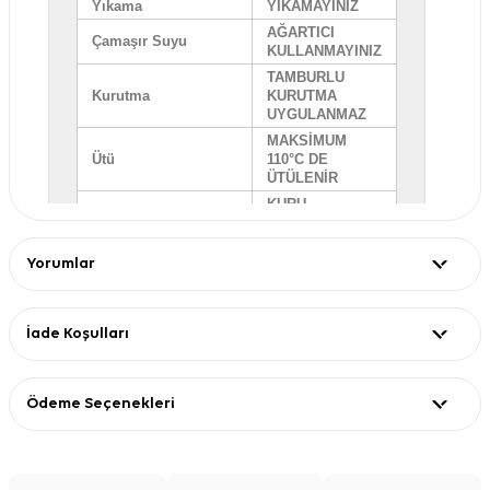
Yıkama
YIKAMAYINIZ
AĞARTICI
Çamaşır Suyu
KULLANMAYINIZ
TAMBURLU
Kurutma
KURUTMA
UYGULANMAZ
MAKSİMUM
Ütü
110°C DE
ÜTÜLENİR
KURU
Kuru Temizleme
TEMİZLEME
YAPILABİLİR
Yorumlar
İade Koşulları
Kalite : BEZ ÇANTA
Ödeme Seçenekleri