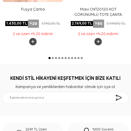
Fuşya Çanta
Mavi CNT20120 KOT
GÖRÜNÜMLÜ TOTE ÇANTA
20
50
1.430,00
TL
1.790,00
TL
2.749,00
TL
5.499,90
TL
%
%
2 ve üzeri +% 20 indirim
2 ve üzeri +% 20 indirim
KENDİ STİL HİKAYENİ KEŞFETMEK İÇİN BİZE KATIL!
Kampanya ve yeniliklerden haberdar olmak için üye ol.
2249 TL Üzeri
%100 Güvenli