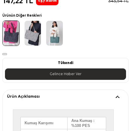
147,22
TL
343,54
TL
57
%
İndirim
Ürünün Diğer Renkleri
Tükendi
Gelince Haber Ver
Ürün Açıklaması
Ana Kumaş :
Kumaş Karışımı
%100 PES