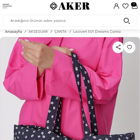
0
Anasayfa
/
AKSESUAR
/
ÇANTA
/
Lacivert 501 Dreams Çanta